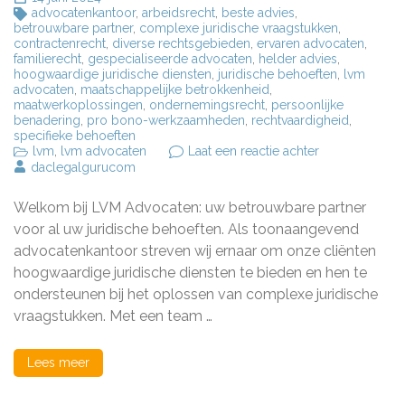
advocatenkantoor
,
arbeidsrecht
,
beste advies
,
betrouwbare partner
,
complexe juridische vraagstukken
,
contractenrecht
,
diverse rechtsgebieden
,
ervaren advocaten
,
familierecht
,
gespecialiseerde advocaten
,
helder advies
,
hoogwaardige juridische diensten
,
juridische behoeften
,
lvm
advocaten
,
maatschappelijke betrokkenheid
,
maatwerkoplossingen
,
ondernemingsrecht
,
persoonlijke
benadering
,
pro bono-werkzaamheden
,
rechtvaardigheid
,
specifieke behoeften
op
lvm
,
lvm advocaten
Laat een reactie achter
Deskundig
daclegalgurucom
Juridisch
Advies
Welkom bij LVM Advocaten: uw betrouwbare partner
van
LVM
voor al uw juridische behoeften. Als toonaangevend
Advocaten
advocatenkantoor streven wij ernaar om onze cliënten
hoogwaardige juridische diensten te bieden en hen te
ondersteunen bij het oplossen van complexe juridische
vraagstukken. Met een team …
Lees meer