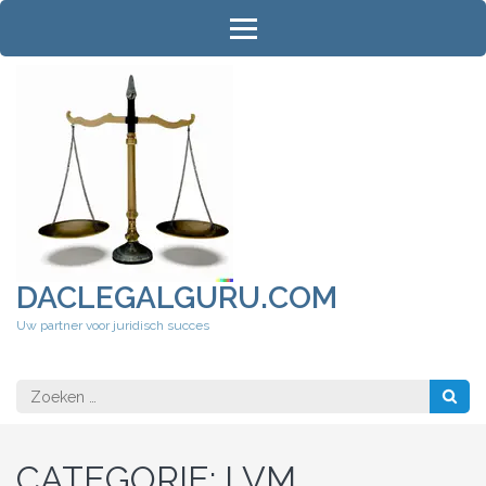
Ga
naar
inhoud
(druk
op
Enter)
DACLEGALGURU.COM
Uw partner voor juridisch succes
Zoeken
naar:
CATEGORIE:
LVM