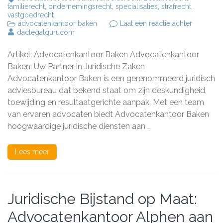
familierecht
,
ondernemingsrecht
,
specialisaties
,
strafrecht
,
vastgoedrecht
op
advocatenkantoor baken
Laat een reactie achter
Deskundi
daclegalgurucom
Advies
van
Artikel: Advocatenkantoor Baken Advocatenkantoor
Advocate
Baken
Baken: Uw Partner in Juridische Zaken
Advocatenkantoor Baken is een gerenommeerd juridisch
adviesbureau dat bekend staat om zijn deskundigheid,
toewijding en resultaatgerichte aanpak. Met een team
van ervaren advocaten biedt Advocatenkantoor Baken
hoogwaardige juridische diensten aan …
Lees meer
Juridische Bijstand op Maat:
Advocatenkantoor Alphen aan