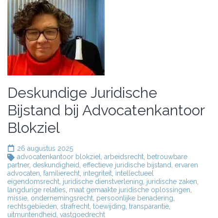
Deskundige Juridische
Bijstand bij Advocatenkantoor
Blokziel
26 augustus 2025
advocatenkantoor blokziel
,
arbeidsrecht
,
betrouwbare
partner
,
deskundigheid
,
effectieve juridische bijstand
,
ervaren
advocaten
,
familierecht
,
integriteit
,
intellectueel
eigendomsrecht
,
juridische dienstverlening
,
juridische zaken
,
langdurige relaties
,
maat gemaakte juridische oplossingen
,
missie
,
ondernemingsrecht
,
persoonlijke benadering
,
rechtsgebieden
,
strafrecht
,
toewijding
,
transparantie
,
uitmuntendheid
,
vastgoedrecht