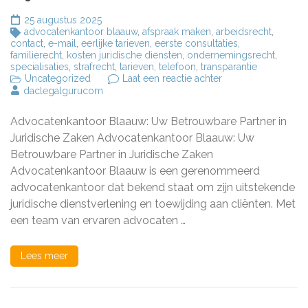
25 augustus 2025
advocatenkantoor blaauw
,
afspraak maken
,
arbeidsrecht
,
contact
,
e-mail
,
eerlijke tarieven
,
eerste consultaties
,
familierecht
,
kosten juridische diensten
,
ondernemingsrecht
,
specialisaties
,
strafrecht
,
tarieven
,
telefoon
,
transparantie
op
Uncategorized
Laat een reactie achter
Advocatenkantoor
daclegalgurucom
Blaauw:
Uw
Advocatenkantoor Blaauw: Uw Betrouwbare Partner in
Partner
in
Juridische Zaken Advocatenkantoor Blaauw: Uw
Juridische
Betrouwbare Partner in Juridische Zaken
Bijstand
Advocatenkantoor Blaauw is een gerenommeerd
advocatenkantoor dat bekend staat om zijn uitstekende
juridische dienstverlening en toewijding aan cliënten. Met
een team van ervaren advocaten …
Lees meer