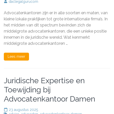
De
daclegalgurucom
meerwaarde
van
Advocatenkantoren zijn er in alle soorten en maten, van
middelgrote
advocatenkantoren:
kleine lokale praktijken tot grote internationale firma’s. In
Persoonlijke
het midden van dit spectrum bevinden zich de
dienstverlening
middelgrote advocatenkantoren, die een unieke positie
op
maat
innemen in de juridische wereld. Wat kenmerkt
middelgrote advocatenkantoren …
Lees meer
Juridische Expertise en
Toewijding bij
Advocatenkantoor Damen
23 augustus 2025