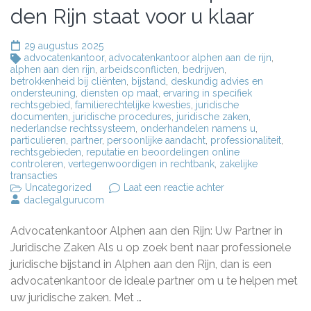
den Rijn staat voor u klaar
29 augustus 2025
advocatenkantoor
,
advocatenkantoor alphen aan de rijn
,
alphen aan den rijn
,
arbeidsconflicten
,
bedrijven
,
betrokkenheid bij cliënten
,
bijstand
,
deskundig advies en
ondersteuning
,
diensten op maat
,
ervaring in specifiek
rechtsgebied
,
familierechtelijke kwesties
,
juridische
documenten
,
juridische procedures
,
juridische zaken
,
nederlandse rechtssysteem
,
onderhandelen namens u
,
particulieren
,
partner
,
persoonlijke aandacht
,
professionaliteit
,
rechtsgebieden
,
reputatie en beoordelingen online
controleren
,
vertegenwoordigen in rechtbank
,
zakelijke
transacties
op
Uncategorized
Laat een reactie achter
Juridische
daclegalgurucom
Bijstand
op
Advocatenkantoor Alphen aan den Rijn: Uw Partner in
Maat:
Advocatenkantoor
Juridische Zaken Als u op zoek bent naar professionele
Alphen
juridische bijstand in Alphen aan den Rijn, dan is een
aan
advocatenkantoor de ideale partner om u te helpen met
den
Rijn
uw juridische zaken. Met …
staat