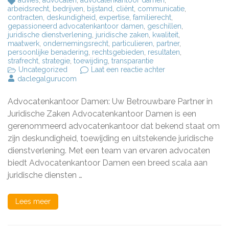
advies
,
advocaten
,
advocatenkantoor damen
,
arbeidsrecht
,
bedrijven
,
bijstand
,
cliënt
,
communicatie
,
contracten
,
deskundigheid
,
expertise
,
familierecht
,
gepassioneerd advocatenkantoor damen
,
geschillen
,
juridische dienstverlening
,
juridische zaken
,
kwaliteit
,
maatwerk
,
ondernemingsrecht
,
particulieren
,
partner
,
persoonlijke benadering
,
rechtsgebieden
,
resultaten
,
strafrecht
,
strategie
,
toewijding
,
transparantie
op
Uncategorized
Laat een reactie achter
Juridische
daclegalgurucom
Expertise
en
Advocatenkantoor Damen: Uw Betrouwbare Partner in
Toewijding
bij
Juridische Zaken Advocatenkantoor Damen is een
Advocatenkantoor
gerenommeerd advocatenkantoor dat bekend staat om
Damen
zijn deskundigheid, toewijding en uitstekende juridische
dienstverlening. Met een team van ervaren advocaten
biedt Advocatenkantoor Damen een breed scala aan
juridische diensten …
Lees meer