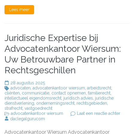
voor
u
Lees meer
klaar
Juridische Expertise bij
Advocatenkantoor Wiersum:
Uw Betrouwbare Partner in
Rechtsgeschillen
28 augustus 2025
advocaten
,
advocatenkantoor wiersum
,
arbeidsrecht
,
cliënten
,
communicatie
,
contact opnemen
,
familierecht
,
intellectueel eigendomsrecht
,
juridisch advies
,
juridische
dienstverlening
,
ondernemingsrecht
,
rechtsgebieden
,
strafrecht
,
vastgoedrecht
op
advocatenkantoor wiersum
Laat een reactie achter
Juridis
daclegalgurucom
Experti
bij
Advocatenkantoor Wiersum Advocatenkantoor
Advoca