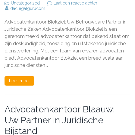
op
Uncategorized
Laat een reactie achter
Deskundige
daclegalgurucom
Juridische
Bijstand
Advocatenkantoor Blokziel: Uw Betrouwbare Partner in
bij
Advocatenkantoor
Juridische Zaken Advocatenkantoor Blokziel is een
Blokziel
gerenommeerd advocatenkantoor dat bekend staat om
zijn deskundigheid, toewijding en uitstekende juridische
dienstverlening. Met een team van ervaren advocaten
biedt Advocatenkantoor Blokziel een breed scala aan
juridische diensten …
Lees meer
Advocatenkantoor Blaauw:
Uw Partner in Juridische
Bijstand