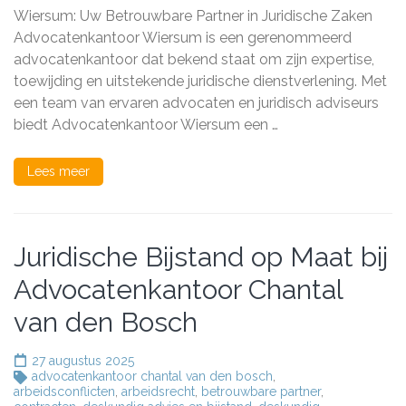
Wiersu
Wiersum: Uw Betrouwbare Partner in Juridische Zaken
Uw
Advocatenkantoor Wiersum is een gerenommeerd
Betrou
advocatenkantoor dat bekend staat om zijn expertise,
Partner
in
toewijding en uitstekende juridische dienstverlening. Met
Rechts
een team van ervaren advocaten en juridisch adviseurs
biedt Advocatenkantoor Wiersum een …
Lees meer
Juridische Bijstand op Maat bij
Advocatenkantoor Chantal
van den Bosch
27 augustus 2025
advocatenkantoor chantal van den bosch
,
arbeidsconflicten
,
arbeidsrecht
,
betrouwbare partner
,