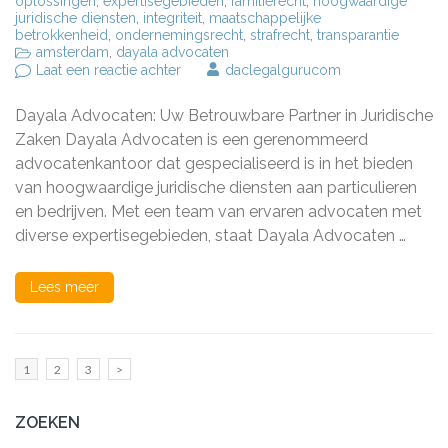
oplossingen
,
expertisegebieden
,
familierecht
,
hoogwaardige
juridische diensten
,
integriteit
,
maatschappelijke
betrokkenheid
,
ondernemingsrecht
,
strafrecht
,
transparantie
amsterdam
,
dayala advocaten
op
Laat een reactie achter
daclegalgurucom
Dayala
Advocaten:
Dayala Advocaten: Uw Betrouwbare Partner in Juridische
Uw
Partner
Zaken Dayala Advocaten is een gerenommeerd
voor
advocatenkantoor dat gespecialiseerd is in het bieden
Deskundig
van hoogwaardige juridische diensten aan particulieren
Juridisch
Advies
en bedrijven. Met een team van ervaren advocaten met
diverse expertisegebieden, staat Dayala Advocaten …
Lees meer
Berichten
Pagina
Pagina
Pagina
1
2
3
>
paginering
ZOEKEN