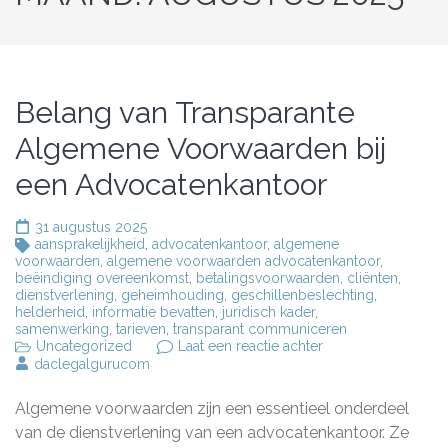
Belang van Transparante
Algemene Voorwaarden bij
een Advocatenkantoor
31 augustus 2025
aansprakelijkheid
,
advocatenkantoor
,
algemene
voorwaarden
,
algemene voorwaarden advocatenkantoor
,
beëindiging overeenkomst
,
betalingsvoorwaarden
,
cliënten
,
dienstverlening
,
geheimhouding
,
geschillenbeslechting
,
helderheid
,
informatie bevatten
,
juridisch kader
,
samenwerking
,
tarieven
,
transparant communiceren
op
Uncategorized
Laat een reactie achter
Belang
daclegalgurucom
van
Transparante
Algemene voorwaarden zijn een essentieel onderdeel
Algemene
Voorwaarden
van de dienstverlening van een advocatenkantoor. Ze
bij