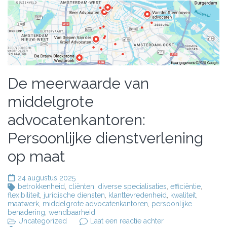
De meerwaarde van
middelgrote
advocatenkantoren:
Persoonlijke dienstverlening
op maat
24 augustus 2025
betrokkenheid
,
cliënten
,
diverse specialisaties
,
efficiëntie
,
flexibiliteit
,
juridische diensten
,
klanttevredenheid
,
kwaliteit
,
maatwerk
,
middelgrote advocatenkantoren
,
persoonlijke
benadering
,
wendbaarheid
op
Uncategorized
Laat een reactie achter