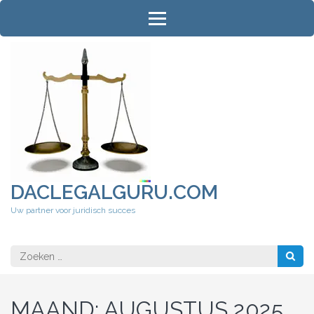
Ga
naar
inhoud
(druk
op
Enter)
DACLEGALGURU.COM
Uw partner voor juridisch succes
Zoeken
naar:
MAAND:
AUGUSTUS 2025