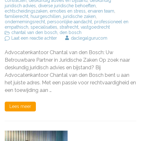
contracten
,
deskundig advies en bijstand
,
deskundig
juridisch advies
,
diverse juridische behoeften
,
echtscheidingszaken
,
emoties en stress
,
ervaren team
,
familierecht
,
huurgeschillen
,
juridische zaken
,
ondernemingsrecht
,
persoonlijke aandacht
,
professioneel en
empathisch
,
specialisaties
,
strafrecht
,
vastgoedrecht
chantal van den bosch
,
den bosch
op
Laat een reactie achter
daclegalgurucom
Juridische
Bijstand
Advocatenkantoor Chantal van den Bosch: Uw
op
Maat
Betrouwbare Partner in Juridische Zaken Op zoek naar
bij
deskundig juridisch advies en bijstand? Bij
Advocatenkantoor
Advocatenkantoor Chantal van den Bosch bent u aan
Chantal
van
het juiste adres. Met een passie voor rechtvaardigheid en
den
een toewijding aan …
Bosch
Lees meer