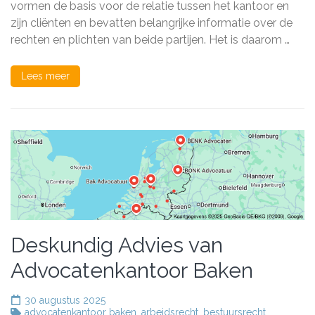
vormen de basis voor de relatie tussen het kantoor en
een
zijn cliënten en bevatten belangrijke informatie over de
Advocatenkantoor
rechten en plichten van beide partijen. Het is daarom …
Lees meer
Deskundig Advies van
Advocatenkantoor Baken
30 augustus 2025
advocatenkantoor baken
,
arbeidsrecht
,
bestuursrecht
,