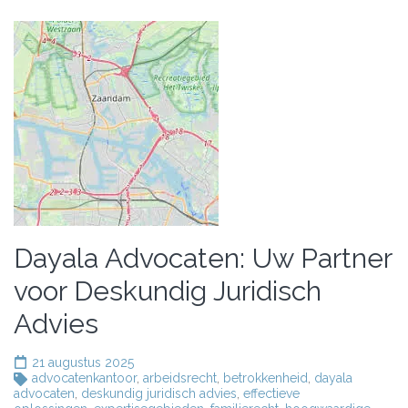
Dayala Advocaten: Uw Partner
voor Deskundig Juridisch
Advies
21 augustus 2025
advocatenkantoor
,
arbeidsrecht
,
betrokkenheid
,
dayala
advocaten
,
deskundig juridisch advies
,
effectieve