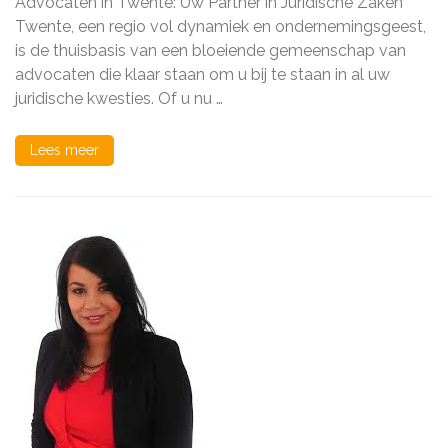
Advocaten in Twente: Uw Partner in Juridische Zaken
Twente:
Uw
Twente, een regio vol dynamiek en ondernemingsgeest,
Partners
is de thuisbasis van een bloeiende gemeenschap van
in
advocaten die klaar staan om u bij te staan in al uw
Juridische
Zaken
juridische kwesties. Of u nu …
Lees meer