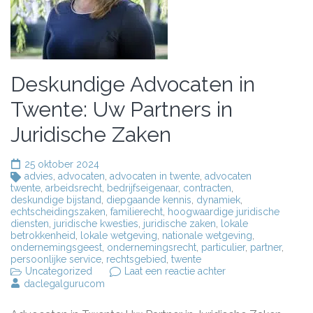
Deskundige Advocaten in
Twente: Uw Partners in
Juridische Zaken
25 oktober 2024
advies
,
advocaten
,
advocaten in twente
,
advocaten
twente
,
arbeidsrecht
,
bedrijfseigenaar
,
contracten
,
deskundige bijstand
,
diepgaande kennis
,
dynamiek
,
echtscheidingszaken
,
familierecht
,
hoogwaardige juridische
diensten
,
juridische kwesties
,
juridische zaken
,
lokale
betrokkenheid
,
lokale wetgeving
,
nationale wetgeving
,
ondernemingsgeest
,
ondernemingsrecht
,
particulier
,
partner
,
persoonlijke service
,
rechtsgebied
,
twente
op
Uncategorized
Laat een reactie achter
Deskundige
daclegalgurucom
Advocaten
in