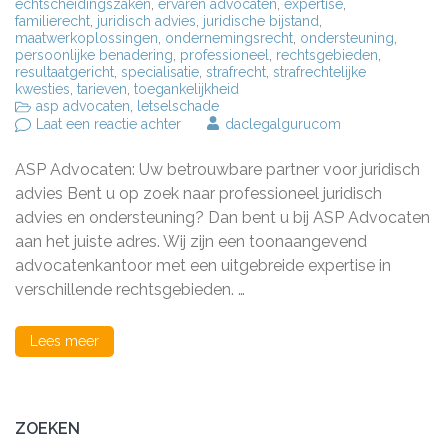
echtscheidingszaken
,
ervaren advocaten
,
expertise
,
familierecht
,
juridisch advies
,
juridische bijstand
,
maatwerkoplossingen
,
ondernemingsrecht
,
ondersteuning
,
persoonlijke benadering
,
professioneel
,
rechtsgebieden
,
resultaatgericht
,
specialisatie
,
strafrecht
,
strafrechtelijke
kwesties
,
tarieven
,
toegankelijkheid
asp advocaten
,
letselschade
op
Laat een reactie achter
daclegalgurucom
ASP
Advocaten:
ASP Advocaten: Uw betrouwbare partner voor juridisch
Uw
betrouwbare
advies Bent u op zoek naar professioneel juridisch
partner
advies en ondersteuning? Dan bent u bij ASP Advocaten
voor
aan het juiste adres. Wij zijn een toonaangevend
juridisch
advies
advocatenkantoor met een uitgebreide expertise in
en
verschillende rechtsgebieden. …
bijstand
Lees meer
ZOEKEN