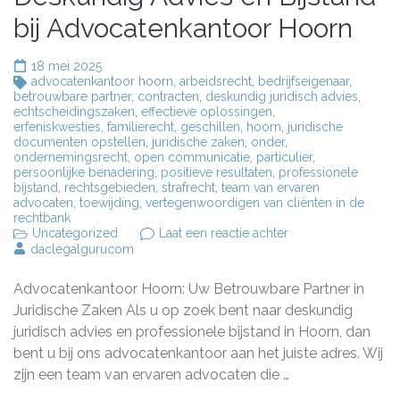
bij Advocatenkantoor Hoorn
18 mei 2025
advocatenkantoor hoorn
,
arbeidsrecht
,
bedrijfseigenaar
,
betrouwbare partner
,
contracten
,
deskundig juridisch advies
,
echtscheidingszaken
,
effectieve oplossingen
,
erfeniskwesties
,
familierecht
,
geschillen
,
hoorn
,
juridische
documenten opstellen
,
juridische zaken
,
onder
,
ondernemingsrecht
,
open communicatie
,
particulier
,
persoonlijke benadering
,
positieve resultaten
,
professionele
bijstand
,
rechtsgebieden
,
strafrecht
,
team van ervaren
advocaten
,
toewijding
,
vertegenwoordigen van cliënten in de
rechtbank
op
Uncategorized
Laat een reactie achter
Deskundig
daclegalgurucom
Advies
en
Advocatenkantoor Hoorn: Uw Betrouwbare Partner in
Bijstand
bij
Juridische Zaken Als u op zoek bent naar deskundig
Advocatenkantoor
juridisch advies en professionele bijstand in Hoorn, dan
Hoorn
bent u bij ons advocatenkantoor aan het juiste adres. Wij
zijn een team van ervaren advocaten die …