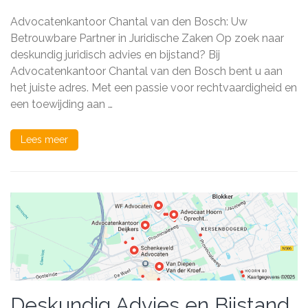
Juridische
Bijstand
Advocatenkantoor Chantal van den Bosch: Uw
op
Maat
Betrouwbare Partner in Juridische Zaken Op zoek naar
bij
deskundig juridisch advies en bijstand? Bij
Advocatenkantoor
Advocatenkantoor Chantal van den Bosch bent u aan
Chantal
van
het juiste adres. Met een passie voor rechtvaardigheid en
den
een toewijding aan …
Bosch
Lees meer
Deskundig Advies en Bijstand