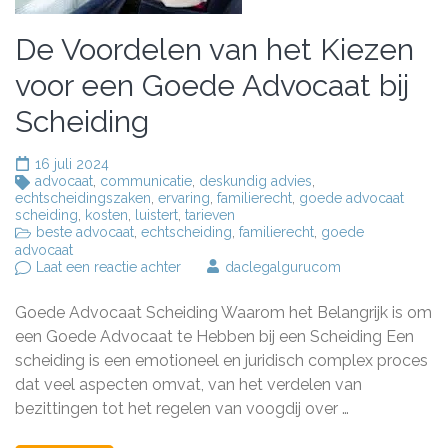
De Voordelen van het Kiezen
voor een Goede Advocaat bij
Scheiding
16 juli 2024
advocaat
,
communicatie
,
deskundig advies
,
echtscheidingszaken
,
ervaring
,
familierecht
,
goede advocaat
scheiding
,
kosten
,
luistert
,
tarieven
beste advocaat
,
echtscheiding
,
familierecht
,
goede
advocaat
op
Laat een reactie achter
daclegalgurucom
De
Voordelen
Goede Advocaat Scheiding Waarom het Belangrijk is om
van
het
een Goede Advocaat te Hebben bij een Scheiding Een
Kiezen
scheiding is een emotioneel en juridisch complex proces
voor
dat veel aspecten omvat, van het verdelen van
een
Goede
bezittingen tot het regelen van voogdij over …
Advocaat
bij