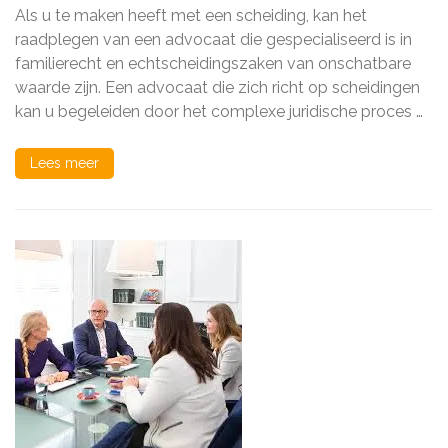
gespecialiseerd
Als u te maken heeft met een scheiding, kan het
in
echtscheiding:
raadplegen van een advocaat die gespecialiseerd is in
Uw
familierecht en echtscheidingszaken van onschatbare
gids
waarde zijn. Een advocaat die zich richt op scheidingen
door
moeilijke
kan u begeleiden door het complexe juridische proces …
tijden
Lees meer