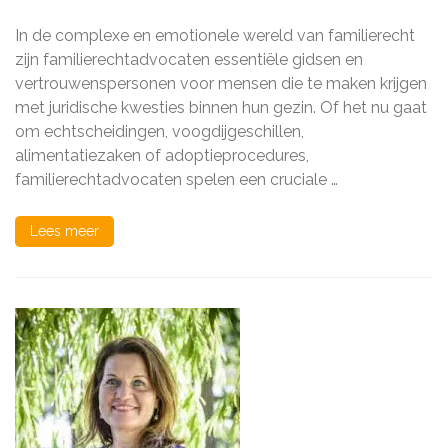
Rol
van
In de complexe en emotionele wereld van familierecht
Familierechtadvoca
bij
zijn familierechtadvocaten essentiële gidsen en
het
vertrouwenspersonen voor mensen die te maken krijgen
Beschermen
met juridische kwesties binnen hun gezin. Of het nu gaat
van
Gezinsbelangen
om echtscheidingen, voogdijgeschillen,
alimentatiezaken of adoptieprocedures,
familierechtadvocaten spelen een cruciale …
Lees meer