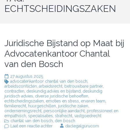
ECHTSCHEIDINGSZAKEN
Juridische Bijstand op Maat bij
Advocatenkantoor Chantal
van den Bosch
27 augustus 2025
advocatenkantoor chantal van den bosch
,
arbeidsconflicten
,
arbeidsrecht
,
betrouwbare partner
,
contracten
,
deskundig advies en bijstand
,
deskundig
juridisch advies
,
diverse juridische behoeften
,
echtscheidingszaken
,
emoties en stress
,
ervaren team
,
familierecht
,
huurgeschillen
,
juridische zaken
,
ondernemingsrecht
,
persoonlijke aandacht
,
professioneel en
empathisch
,
specialisaties
,
strafrecht
,
vastgoedrecht
chantal van den bosch
,
den bosch
op
Laat een reactie achter
daclegalgurucom