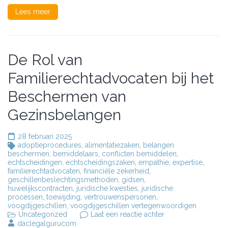
Lees meer
De Rol van
Familierechtadvocaten bij het
Beschermen van
Gezinsbelangen
28 februari 2025
adoptieprocedures
,
alimentatiezaken
,
belangen
beschermen
,
bemiddelaars
,
conflicten bemiddelen
,
echtscheidingen
,
echtscheidingszaken
,
empathie
,
expertise
,
familierechtadvocaten
,
financiële zekerheid
,
geschillenbeslechtingsmethoden
,
gidsen
,
huwelijkscontracten
,
juridische kwesties
,
juridische
processen
,
toewijding
,
vertrouwenspersonen
,
voogdijgeschillen
,
voogdijgeschillen vertegenwoordigen
op
Uncategorized
Laat een reactie achter
De
daclegalgurucom