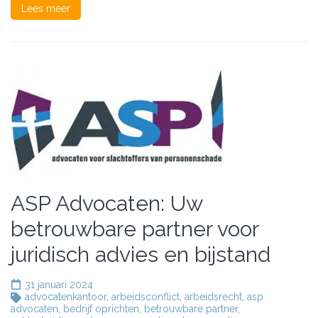
Scheiding
Lees meer
ASP Advocaten: Uw
betrouwbare partner voor
juridisch advies en bijstand
31 januari 2024
advocatenkantoor
,
arbeidsconflict
,
arbeidsrecht
,
asp
advocaten
,
bedrijf oprichten
,
betrouwbare partner
,