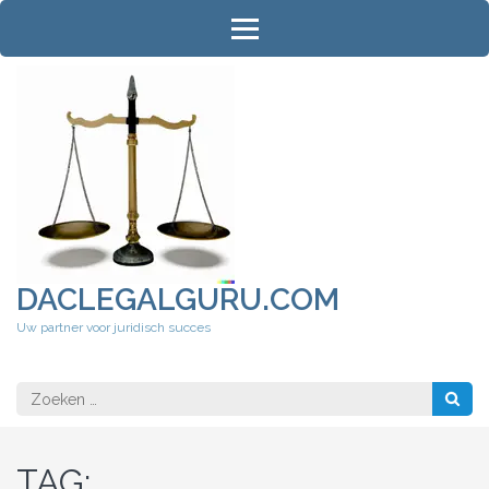
Ga
naar
inhoud
(druk
op
Enter)
DACLEGALGURU.COM
Uw partner voor juridisch succes
Zoeken
naar:
TAG: