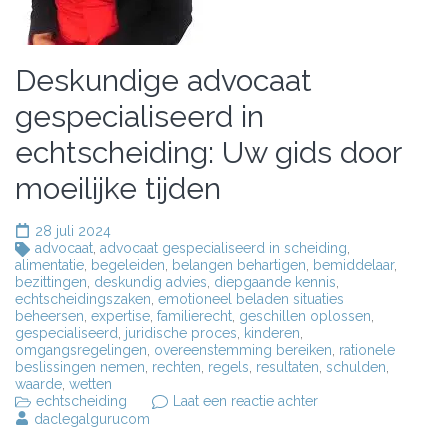
Deskundige advocaat
gespecialiseerd in
echtscheiding: Uw gids door
moeilijke tijden
28 juli 2024
advocaat
,
advocaat gespecialiseerd in scheiding
,
alimentatie
,
begeleiden
,
belangen behartigen
,
bemiddelaar
,
bezittingen
,
deskundig advies
,
diepgaande kennis
,
echtscheidingszaken
,
emotioneel beladen situaties
beheersen
,
expertise
,
familierecht
,
geschillen oplossen
,
gespecialiseerd
,
juridische proces
,
kinderen
,
omgangsregelingen
,
overeenstemming bereiken
,
rationele
beslissingen nemen
,
rechten
,
regels
,
resultaten
,
schulden
,
waarde
,
wetten
op
echtscheiding
Laat een reactie achter
Deskundige
daclegalgurucom
advocaat