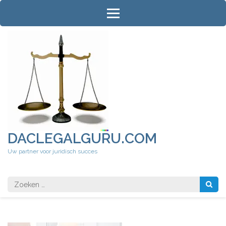
Ga
naar
inhoud
(druk
op
Enter)
DACLEGALGURU.COM
Uw partner voor juridisch succes
Zoeken
naar: