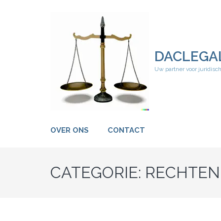
Ga
naar
inhoud
(druk
op
DACLEGA
Enter)
Uw partner voor juridisc
OVER ONS
CONTACT
CATEGORIE:
RECHTEN