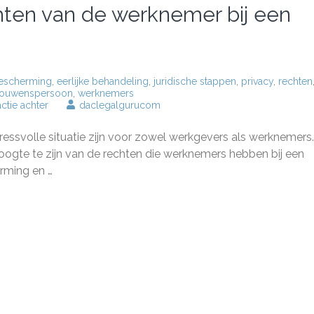
ten van de werknemer bij een
escherming
,
eerlijke behandeling
,
juridische stappen
,
privacy
,
rechten
rouwenspersoon
,
werknemers
op
ctie achter
daclegalgurucom
Bescherming
van
essvolle situatie zijn voor zowel werkgevers als werknemers.
de
rechten
hoogte te zijn van de rechten die werknemers hebben bij een
van
erming en …
de
werknemer
bij
een
arbeidsconflict