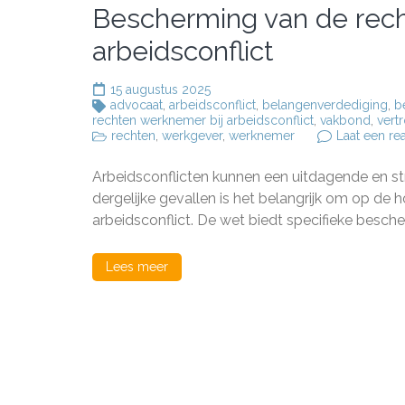
Bescherming van de rech
arbeidsconflict
15 augustus 2025
advocaat
,
arbeidsconflict
,
belangenverdediging
,
b
rechten werknemer bij arbeidsconflict
,
vakbond
,
vert
rechten
,
werkgever
,
werknemer
Laat een rea
Arbeidsconflicten kunnen een uitdagende en str
dergelijke gevallen is het belangrijk om op de 
arbeidsconflict. De wet biedt specifieke besch
Lees meer