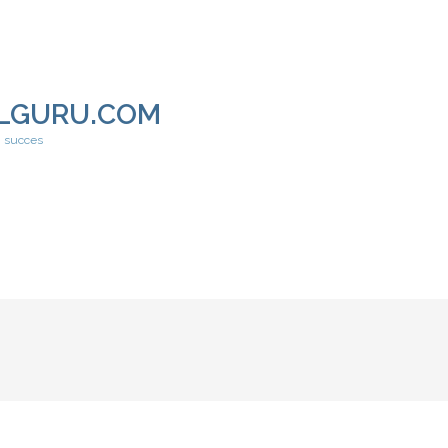
LGURU.COM
h succes