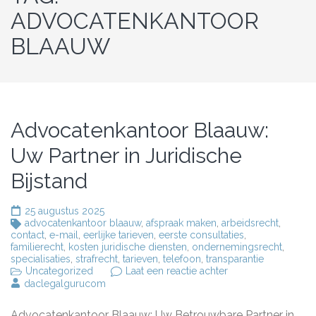
ADVOCATENKANTOOR
BLAAUW
Advocatenkantoor Blaauw:
Uw Partner in Juridische
Bijstand
25 augustus 2025
advocatenkantoor blaauw
,
afspraak maken
,
arbeidsrecht
,
contact
,
e-mail
,
eerlijke tarieven
,
eerste consultaties
,
familierecht
,
kosten juridische diensten
,
ondernemingsrecht
,
specialisaties
,
strafrecht
,
tarieven
,
telefoon
,
transparantie
op
Uncategorized
Laat een reactie achter
Advocatenkantoor
daclegalgurucom
Blaauw:
Uw
Advocatenkantoor Blaauw: Uw Betrouwbare Partner in