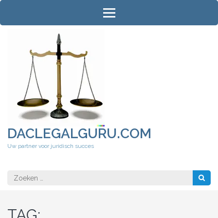
Ga
naar
inhoud
(druk
op
Enter)
DACLEGALGURU.COM
Uw partner voor juridisch succes
Zoeken
naar:
TAG: