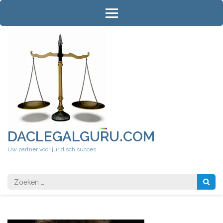
Ga
naar
inhoud
(druk
op
Enter)
DACLEGALGURU.COM
Uw partner voor juridisch succes
Zoeken
naar: