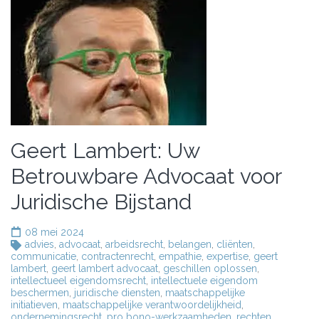
Geert Lambert: Uw
Betrouwbare Advocaat voor
Juridische Bijstand
08 mei 2024
advies
,
advocaat
,
arbeidsrecht
,
belangen
,
cliënten
,
communicatie
,
contractenrecht
,
empathie
,
expertise
,
geert
lambert
,
geert lambert advocaat
,
geschillen oplossen
,
intellectueel eigendomsrecht
,
intellectuele eigendom
beschermen
,
juridische diensten
,
maatschappelijke
initiatieven
,
maatschappelijke verantwoordelijkheid
,
ondernemingsrecht
,
pro bono-werkzaamheden
,
rechten
,