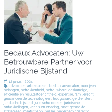
Bedaux Advocaten: Uw
Betrouwbare Partner voor
Juridische Bijstand
12 januari 2024
advocaten
,
arbeidsrecht
,
bedaux advocaten
,
bedrijven
,
belangen
,
betrokkenheid
,
betrouwbare
,
deskundige
,
efficiëntie en resultaatgerichtheid
,
expertise
,
familierecht
,
geavanceerde technologieën
,
hoogwaardige diensten
,
juridische bijstand
,
juridische doelen
,
juridische
ontwikkelingen
,
kennis en ervaring
,
maat gemaakte
strategieën
,
maatschapp
,
missie
,
ondernemingsrecht
,