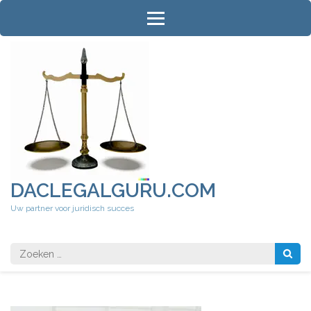
Ga
naar
inhoud
(druk
op
Enter)
DACLEGALGURU.COM
Uw partner voor juridisch succes
Zoeken
naar: