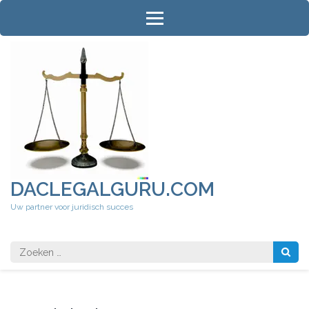
Ga
naar
inhoud
(druk
op
Enter)
DACLEGALGURU.COM
Uw partner voor juridisch succes
Zoeken
naar: