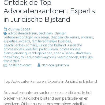
Ontdek de Top
Advocatenkantoren: Experts
in Juridische Bijstand
08 maart 2025
advocatenkantoren
,
bedrijven
,
cliënten
vertegenwoordigen adviseren
,
diepgaande kennis
,
ervaring
,
expertise
,
experts
,
familierechtelijke kwesties
,
geschillenbeslechting
,
juridische bijstand
,
juridische
professionals
,
kwaliteit
,
particulieren
,
professionele
dienstverlening
,
rechtsgebieden
,
specialisaties
,
strafzaken
,
toewijding
,
top advocatenkantoren
,
vaardigheden
,
zakelijke
transacties
beste advocaat
daclegalgurucom
Top Advocatenkantoren: Experts in Juridische Bijstand
Advocatenkantoren spelen een essentiële rol in het
bieden van juridische bijstand aan particulieren en
bedrijven. Of het nu gaat om complexe zakelijke