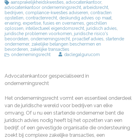
aansprakelijkheidskwesties
,
advocatenkantoor
,
advocatenkantoor ondernemingsrecht
,
arbeidsrecht
,
bedrijven
,
compliance-kwesties adviseren
,
contracten
opstellen
,
contractenrecht
,
deskundig advies op maat
,
ervaring
,
expertise
,
fusies en overnames
,
geschillen
oplossen
,
intellectueel eigendomsrecht
,
juridisch advies
,
juridische problemen voorkomen
,
juridische risico's
beoordelen
,
ondernemingsrecht
,
proactief advies
,
startende
ondernemer
,
zakelijke belangen beschermen en
bevorderen
,
zakelijke transacties
ondernemingsrecht
daclegalgurucom
Advocatenkantoor gespecialiseerd in
ondernemingsrecht
Het ondernemingsrecht vormt een essentieel onderdeel
van de juridische wereld voor bedrijven van elke
omvang. Of u nu een startende ondernemer bent die
juridisch advies nodig heeft bij het opzetten van een
bedrijf, of een gevestigde organisatie die ondersteuning
zoekt bij complexe zakelijke transacties, een