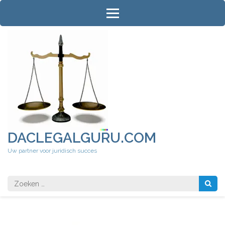
Ga
naar
inhoud
(druk
op
Enter)
DACLEGALGURU.COM
Uw partner voor juridisch succes
Zoeken
naar: