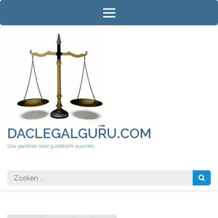
Ga
naar
inhoud
(druk
op
Enter)
DACLEGALGURU.COM
Uw partner voor juridisch succes
Zoeken
naar: