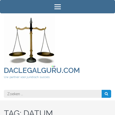
Ga
naar
inhoud
(druk
op
Enter)
DACLEGALGURU.COM
Uw partner voor juridisch succes
Zoeken
naar:
TAG:
DATUM