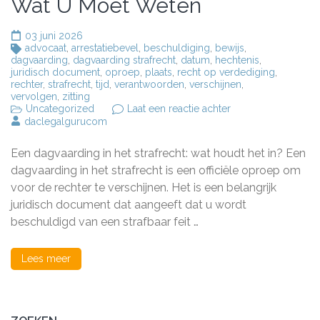
Wat U Moet Weten
03 juni 2026
advocaat
,
arrestatiebevel
,
beschuldiging
,
bewijs
,
dagvaarding
,
dagvaarding strafrecht
,
datum
,
hechtenis
,
juridisch document
,
oproep
,
plaats
,
recht op verdediging
,
rechter
,
strafrecht
,
tijd
,
verantwoorden
,
verschijnen
,
vervolgen
,
zitting
op
Uncategorized
Laat een reactie achter
Het
daclegalgurucom
Belang
van
Een dagvaarding in het strafrecht: wat houdt het in? Een
een
Dagvaarding
dagvaarding in het strafrecht is een officiële oproep om
in
voor de rechter te verschijnen. Het is een belangrijk
het
juridisch document dat aangeeft dat u wordt
Strafrecht:
Wat
beschuldigd van een strafbaar feit …
U
Moet
Weten
Lees meer