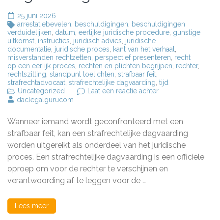
25 juni 2026
arrestatiebevelen
,
beschuldigingen
,
beschuldigingen
verduidelijken
,
datum
,
eerlijke juridische procedure
,
gunstige
uitkomst
,
instructies
,
juridisch advies
,
juridische
documentatie
,
juridische proces
,
kant van het verhaal
,
misverstanden rechtzetten
,
perspectief presenteren
,
recht
op een eerlijk proces
,
rechten en plichten begrijpen
,
rechter
,
rechtszitting
,
standpunt toelichten
,
strafbaar feit
,
strafrechtadvocaat
,
strafrechtelijke dagvaarding
,
tijd
op
Uncategorized
Laat een reactie achter
Alles
daclegalgurucom
wat
u
Wanneer iemand wordt geconfronteerd met een
moet
weten
strafbaar feit, kan een strafrechtelijke dagvaarding
over
worden uitgereikt als onderdeel van het juridische
een
proces. Een strafrechtelijke dagvaarding is een officiële
strafrechtelijke
dagvaarding
oproep om voor de rechter te verschijnen en
verantwoording af te leggen voor de …
Lees meer