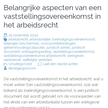
Belangrijke aspecten van een
vaststellingsovereenkomst in
het arbeidsrecht
25 november 2024
arbeidsrecht
,
arbeidsrelatie
,
beëindigingsovereenkomst
,
belangen beschermen
,
concurrentiebedingen
,
geheimhoudingsclausules
,
juridisch advies
,
juridisch
document
,
ontslagvergoeding
,
vaststellingsovereenkomst
,
vaststellingsovereenkomst arbeidsrecht
,
werkgever
,
werknemer
,
wettelijke vereisten
op
Uncategorized
Laat een reactie achter
Belangrijke
daclegalgurucom
aspecten
van
De vaststellingsovereenkomst in het arbeidsrecht: wat u
een
vaststellingsovere
moet weten Een vaststellingsovereenkomst, ook wel
in
bekend als beëindigingsovereenkomst, is een juridisch
het
document dat wordt gebruikt om de voorwaarden van
arbeidsrecht
het einde van een arbeidsrelatie tussen een werkgever
en een werknemer vast te …