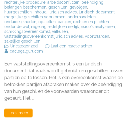
rechterlijke procedure
,
arbeidsconflicten
,
beëindiging
,
belangen beschermen
,
geschillen
,
gevolgen
,
huurgeschillen
,
inhoud
,
juridisch advies
,
juridisch document
,
mogelijke geschillen voorkomen
,
onderhandelen
,
onduidelijkheden
,
opstellen
,
partijen
,
rechten en plichten
onder de wet
,
regeling redelijk en eerlijk
,
risico's analyseren
,
schikkingsovereenkomst
,
valkuilen
,
vaststellingsovereenkomst juridisch advies
,
voorwaarden
,
zakelijke geschillen
op
Uncategorized
Laat een reactie achter
Belangrijk
daclegalgurucom
juridisch
advies
Een vaststellingsovereenkomst is een juridisch
bij
vaststellingsovere
document dat vaak wordt gebruikt om geschillen tussen
partijen op te lossen. Het is een overeenkomst waarin de
betrokken partijen afspraken maken over de beëindiging
van hun geschil en de voorwaarden waaronder dit
gebeurt. Het …
Lees meer