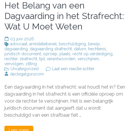
Het Belang van een
Dagvaarding in het Strafrecht:
Wat U Moet Weten
03 juni 2026
advocaat
,
arrestatiebevel
,
beschuldiging
,
bewijs
,
dagvaarding
,
dagvaarding strafrecht
,
datum
,
hechtenis
,
juridisch document
,
oproep
,
plaats
,
recht op verdediging
,
rechter
,
strafrecht
,
tijd
,
verantwoorden
,
verschijnen
,
vervolgen
,
zitting
op
Uncategorized
Laat een reactie achter
Het
daclegalgurucom
Belang
van
Een dagvaarding in het strafrecht: wat houdt het in? Een
een
Dagvaarding
dagvaarding in het strafrecht is een officiële oproep om
in
voor de rechter te verschijnen. Het is een belangrijk
het
juridisch document dat aangeeft dat u wordt
Strafrecht:
Wat
beschuldigd van een strafbaar feit …
U
Moet
Weten
Lees meer