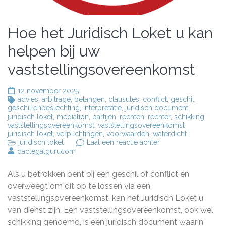
Hoe het Juridisch Loket u kan
helpen bij uw
vaststellingsovereenkomst
12 november 2025
advies
,
arbitrage
,
belangen
,
clausules
,
conflict
,
geschil
,
geschillenbeslechting
,
interpretatie
,
juridisch document
,
juridisch loket
,
mediation
,
partijen
,
rechten
,
rechter
,
schikking
,
vaststellingsovereenkomst
,
vaststellingsovereenkomst
juridisch loket
,
verplichtingen
,
voorwaarden
,
waterdicht
op
juridisch loket
Laat een reactie achter
Hoe
daclegalgurucom
het
Juridisch
Als u betrokken bent bij een geschil of conflict en
Loket
u
overweegt om dit op te lossen via een
kan
vaststellingsovereenkomst, kan het Juridisch Loket u
helpen
van dienst zijn. Een vaststellingsovereenkomst, ook wel
bij
uw
schikking genoemd, is een juridisch document waarin