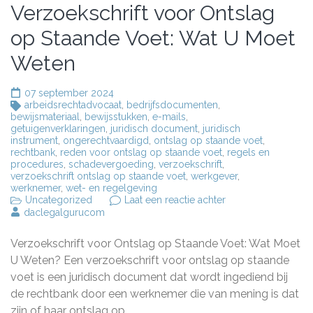
Verzoekschrift voor Ontslag
op Staande Voet: Wat U Moet
Weten
07 september 2024
arbeidsrechtadvocaat
,
bedrijfsdocumenten
,
bewijsmateriaal
,
bewijsstukken
,
e-mails
,
getuigenverklaringen
,
juridisch document
,
juridisch
instrument
,
ongerechtvaardigd
,
ontslag op staande voet
,
rechtbank
,
reden voor ontslag op staande voet
,
regels en
procedures
,
schadevergoeding
,
verzoekschrift
,
verzoekschrift ontslag op staande voet
,
werkgever
,
werknemer
,
wet- en regelgeving
op
Uncategorized
Laat een reactie achter
Het
daclegalgurucom
Indienen
van
Verzoekschrift voor Ontslag op Staande Voet: Wat Moet
een
Verzoekschrift
U Weten? Een verzoekschrift voor ontslag op staande
voor
voet is een juridisch document dat wordt ingediend bij
Ontslag
de rechtbank door een werknemer die van mening is dat
op
Staande
zijn of haar ontslag op …