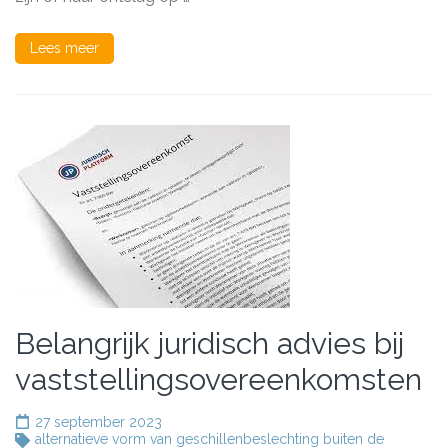
Voet:
Wat
U
Lees meer
Moet
Weten
Belangrijk juridisch advies bij
vaststellingsovereenkomsten
27 september 2023
alternatieve vorm van geschillenbeslechting buiten de