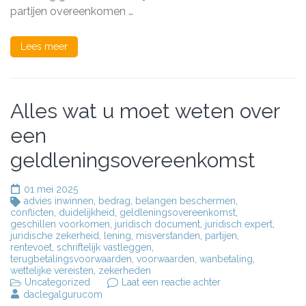
vaststellingsoveree
partijen overeenkomen …
Lees meer
Alles wat u moet weten over
een
geldleningsovereenkomst
01 mei 2025
advies inwinnen
,
bedrag
,
belangen beschermen
,
conflicten
,
duidelijkheid
,
geldleningsovereenkomst
,
geschillen voorkomen
,
juridisch document
,
juridisch expert
,
juridische zekerheid
,
lening
,
misverstanden
,
partijen
,
rentevoet
,
schriftelijk vastleggen
,
terugbetalingsvoorwaarden
,
voorwaarden
,
wanbetaling
,
wettelijke vereisten
,
zekerheden
op
Uncategorized
Laat een reactie achter
Alles
daclegalgurucom
wat