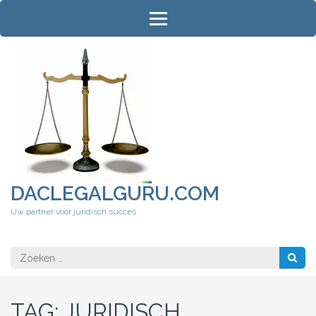
Ga
naar
inhoud
(druk
op
Enter)
DACLEGALGURU.COM
Uw partner voor juridisch succes
Zoeken
naar:
TAG:
JURIDISCH