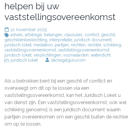
helpen bij uw
vaststellingsovereenkomst
12 november 2025
advies
,
arbitrage
,
belangen
,
clausules
,
conflict
,
geschil
,
geschillenbeslechting
,
interpretatie
,
juridisch document
,
juridisch loket
,
mediation
,
partijen
,
rechten
,
rechter
,
schikking
,
vaststellingsovereenkomst
,
vaststellingsovereenkomst
juridisch loket
,
verplichtingen
,
voorwaarden
,
waterdicht
juridisch loket
daclegalgurucom
Als u betrokken bent bij een geschil of conflict en
overweegt om dit op te lossen via een
vaststellingsovereenkomst, kan het Juridisch Loket u
van dienst zijn. Een vaststellingsovereenkomst, ook wel
schikking genoemd, is een juridisch document waarin
partijen overeenkomen om een geschil buiten de rechter
om op te lossen.