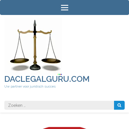
Ga
naar
inhoud
(druk
op
Enter)
DACLEGALGURU.COM
Uw partner voor juridisch succes
Zoeken
naar: