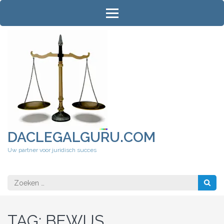
Ga
naar
inhoud
(druk
op
Enter)
DACLEGALGURU.COM
Uw partner voor juridisch succes
Zoeken
naar:
TAG:
BEWIJS