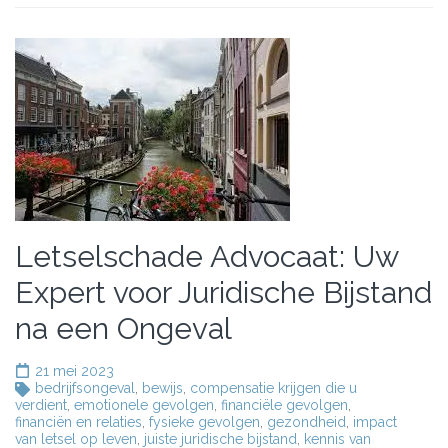
Letselschade Advocaat: Uw
Expert voor Juridische Bijstand
na een Ongeval
21 mei 2023
bedrijfsongeval
,
bewijs
,
compensatie krijgen die u
verdient
,
emotionele gevolgen
,
financiële gevolgen
,
financiën en relaties
,
fysieke gevolgen
,
gezondheid
,
impact
van letsel op leven
,
juiste juridische bijstand
,
kennis van