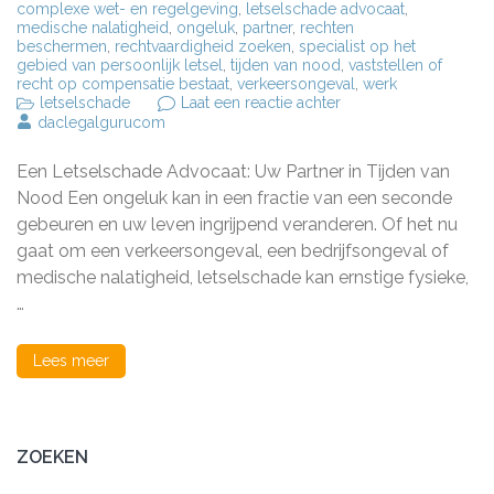
complexe wet- en regelgeving
,
letselschade advocaat
,
medische nalatigheid
,
ongeluk
,
partner
,
rechten
beschermen
,
rechtvaardigheid zoeken
,
specialist op het
gebied van persoonlijk letsel
,
tijden van nood
,
vaststellen of
recht op compensatie bestaat
,
verkeersongeval
,
werk
op
letselschade
Laat een reactie achter
Letselschade
daclegalgurucom
Advocaat:
Uw
Een Letselschade Advocaat: Uw Partner in Tijden van
Expert
voor
Nood Een ongeluk kan in een fractie van een seconde
Juridische
gebeuren en uw leven ingrijpend veranderen. Of het nu
Bijstand
gaat om een verkeersongeval, een bedrijfsongeval of
na
een
medische nalatigheid, letselschade kan ernstige fysieke,
Ongeval
…
Lees meer
ZOEKEN