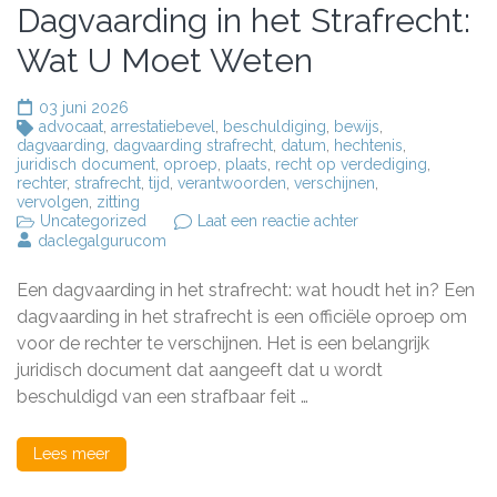
Dagvaarding in het Strafrecht:
Wat U Moet Weten
03 juni 2026
advocaat
,
arrestatiebevel
,
beschuldiging
,
bewijs
,
dagvaarding
,
dagvaarding strafrecht
,
datum
,
hechtenis
,
juridisch document
,
oproep
,
plaats
,
recht op verdediging
,
rechter
,
strafrecht
,
tijd
,
verantwoorden
,
verschijnen
,
vervolgen
,
zitting
op
Uncategorized
Laat een reactie achter
Het
daclegalgurucom
Belang
van
Een dagvaarding in het strafrecht: wat houdt het in? Een
een
Dagvaarding
dagvaarding in het strafrecht is een officiële oproep om
in
voor de rechter te verschijnen. Het is een belangrijk
het
juridisch document dat aangeeft dat u wordt
Strafrecht:
Wat
beschuldigd van een strafbaar feit …
U
Moet
Weten
Lees meer