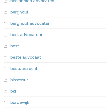
ben ahmed advocaten
berghout
berghout advocaten
berk advocatuur
best
beste advocaat
bestuursrecht
bissessur
bkr
bordewijk