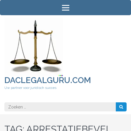
Ga
naar
inhoud
(druk
op
Enter)
DACLEGALGURU.COM
Uw partner voor juridisch succes
Zoeken
naar:
TAG:
ARRESTATIEBEVEL