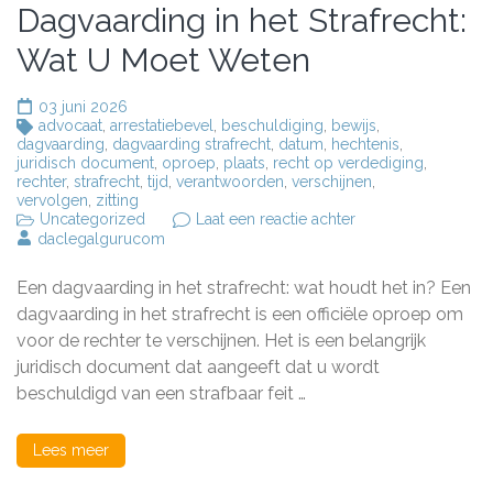
Dagvaarding in het Strafrecht:
Wat U Moet Weten
03 juni 2026
advocaat
,
arrestatiebevel
,
beschuldiging
,
bewijs
,
dagvaarding
,
dagvaarding strafrecht
,
datum
,
hechtenis
,
juridisch document
,
oproep
,
plaats
,
recht op verdediging
,
rechter
,
strafrecht
,
tijd
,
verantwoorden
,
verschijnen
,
vervolgen
,
zitting
op
Uncategorized
Laat een reactie achter
Het
daclegalgurucom
Belang
van
Een dagvaarding in het strafrecht: wat houdt het in? Een
een
Dagvaarding
dagvaarding in het strafrecht is een officiële oproep om
in
voor de rechter te verschijnen. Het is een belangrijk
het
juridisch document dat aangeeft dat u wordt
Strafrecht:
Wat
beschuldigd van een strafbaar feit …
U
Moet
Weten
Lees meer