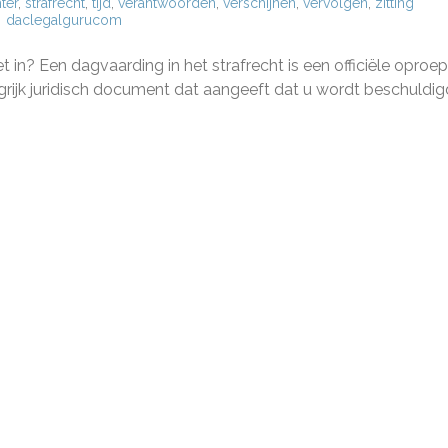
ter
,
strafrecht
,
tijd
,
verantwoorden
,
verschijnen
,
vervolgen
,
zitting
daclegalgurucom
g
t in? Een dagvaarding in het strafrecht is een officiële oproe
ngrijk juridisch document dat aangeeft dat u wordt beschuldig
arding
echt:
n