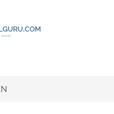
LGURU.COM
h succes
EN