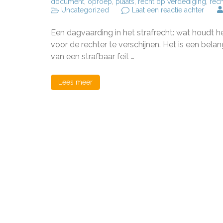
document
,
oproep
,
plaats
,
recht op verdediging
,
rech
op
Uncategorized
Laat een reactie achter
Het
Belan
Een dagvaarding in het strafrecht: wat houdt he
van
een
voor de rechter te verschijnen. Het is een bela
Dagva
van een strafbaar feit …
in
het
Strafr
Lees meer
Wat
U
Moet
Wete