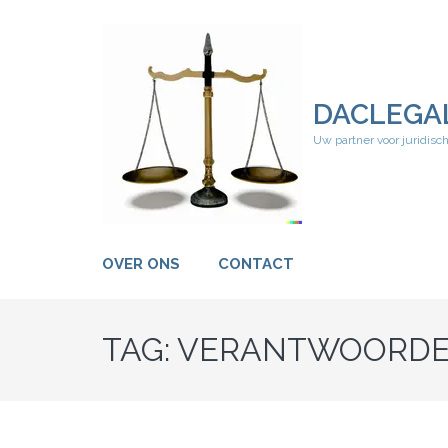
Ga
naar
inhoud
(druk
op
DACLEGA
Enter)
Uw partner voor juridisc
OVER ONS
CONTACT
TAG:
VERANTWOORD