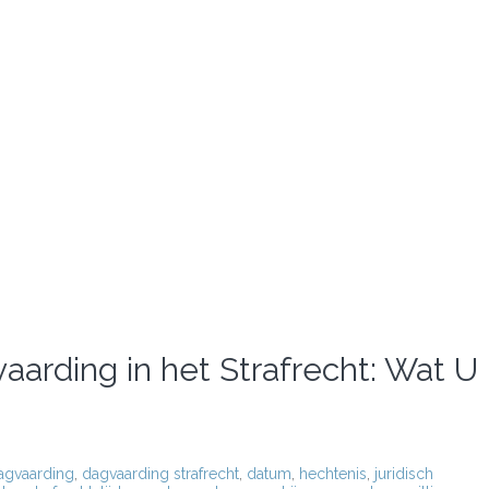
arding in het Strafrecht: Wat U
agvaarding
,
dagvaarding strafrecht
,
datum
,
hechtenis
,
juridisch