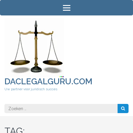
Ga
naar
inhoud
(druk
op
Enter)
DACLEGALGURU.COM
Uw partner voor juridisch succes
Zoeken
naar:
TAG: