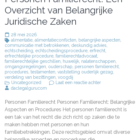
Overzicht van Belangrijke
Juridische Zaken
28 mei 2026
alimentatie
,
alimentatieconflicten
,
belangrijke aspecten
,
communicatie met betrokkenen
,
deskundig advies
,
echtscheiding
,
echtscheidingsprocedure
,
erfrecht
,
erfrechtelijke procedure
,
familierechtadvocaat
,
familierechtelijke geschillen
,
huwelijk
,
nalatenschappen
,
omgangsregelingen
,
ouderschap
,
personen familierecht
,
procedures
,
testamenten
,
vaststelling ouderlijk gezag
,
verdeling van bezittingen
,
voogdij
op
Uncategorized
Laat een reactie achter
Belangrijke
daclegalgurucom
Aspecten
van
Personen Familierecht Personen Familierecht: Belangrijke
Personen
Familierecht:
Aspecten en Procedures Het personen familierecht is
Een
een tak van het recht die zich richt op zaken die te
Overzicht
maken hebben met personen en hun
van
Belangrijke
familiebetrekkingen. Deze rechtsgebied omvat diverse
Juridische
belangrijke aspecten en procedures die …