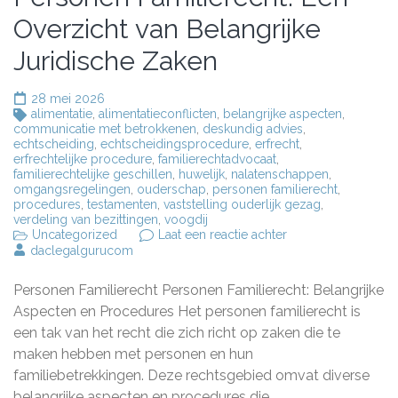
Overzicht van Belangrijke
Juridische Zaken
28 mei 2026
alimentatie
,
alimentatieconflicten
,
belangrijke aspecten
,
communicatie met betrokkenen
,
deskundig advies
,
echtscheiding
,
echtscheidingsprocedure
,
erfrecht
,
erfrechtelijke procedure
,
familierechtadvocaat
,
familierechtelijke geschillen
,
huwelijk
,
nalatenschappen
,
omgangsregelingen
,
ouderschap
,
personen familierecht
,
procedures
,
testamenten
,
vaststelling ouderlijk gezag
,
verdeling van bezittingen
,
voogdij
op
Uncategorized
Laat een reactie achter
Belangrijke
daclegalgurucom
Aspecten
van
Personen Familierecht Personen Familierecht: Belangrijke
Personen
Familierecht:
Aspecten en Procedures Het personen familierecht is
Een
een tak van het recht die zich richt op zaken die te
Overzicht
maken hebben met personen en hun
van
Belangrijke
familiebetrekkingen. Deze rechtsgebied omvat diverse
Juridische
belangrijke aspecten en procedures die …