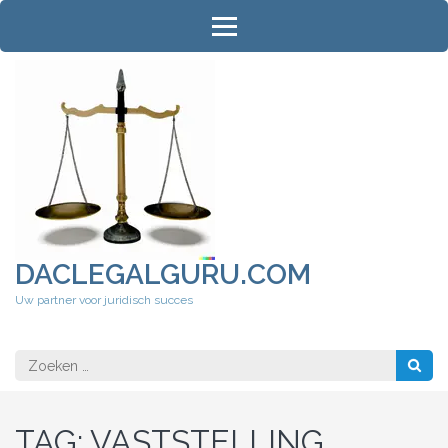
Ga
naar
inhoud
(druk
op
Enter)
DACLEGALGURU.COM
Uw partner voor juridisch succes
Zoeken
naar:
TAG:
VASTSTELLING