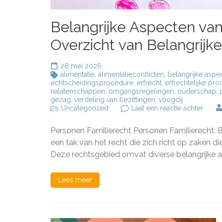
Belangrijke Aspecten van
Overzicht van Belangrijk
28 mei 2026
alimentatie
,
alimentatieconflicten
,
belangrijke aspe
echtscheidingsprocedure
,
erfrecht
,
erfrechtelijke pr
nalatenschappen
,
omgangsregelingen
,
ouderschap
,
gezag
,
verdeling van bezittingen
,
voogdij
op
Uncategorized
Laat een reactie achter
Belang
Aspec
Personen Familierecht Personen Familierecht: B
van
Perso
een tak van het recht die zich richt op zaken 
Famili
Deze rechtsgebied omvat diverse belangrijke a
Een
Overz
van
Lees meer
Belang
Jurid
Zake