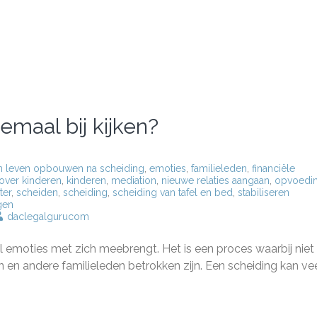
emaal bij kijken?
n leven opbouwen na scheiding
,
emoties
,
familieleden
,
financiële
over kinderen
,
kinderen
,
mediation
,
nieuwe relaties aangaan
,
opvoedi
ter
,
scheiden
,
scheiding
,
scheiding van tafel en bed
,
stabiliseren
gen
daclegalgurucom
den:
el emoties met zich meebrengt. Het is een proces waarbij niet
n en andere familieleden betrokken zijn. Een scheiding kan ve
aal
n?