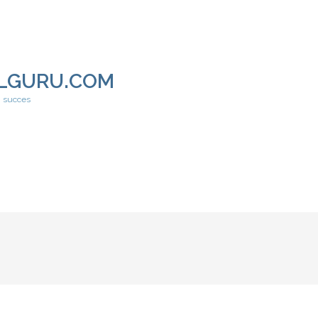
LGURU.COM
h succes