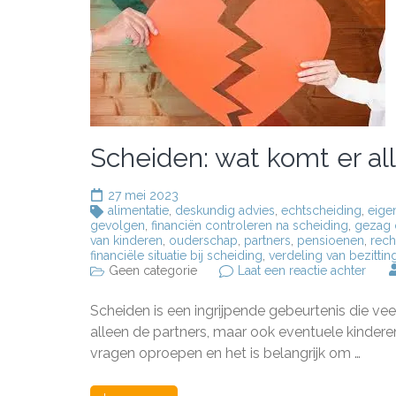
Scheiden: wat komt er all
27 mei 2023
alimentatie
,
deskundig advies
,
echtscheiding
,
eige
gevolgen
,
financiën controleren na scheiding
,
gezag 
van kinderen
,
ouderschap
,
partners
,
pensioenen
,
rech
financiële situatie bij scheiding
,
verdeling van bezittin
op
Geen categorie
Laat een reactie achter
Schei
wat
Scheiden is een ingrijpende gebeurtenis die ve
komt
er
alleen de partners, maar ook eventuele kindere
allem
vragen oproepen en het is belangrijk om …
bij
kijke