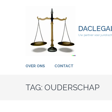
Ga
naar
inhoud
(druk
op
DACLEGA
Enter)
Uw partner voor juridisc
OVER ONS
CONTACT
TAG:
OUDERSCHAP