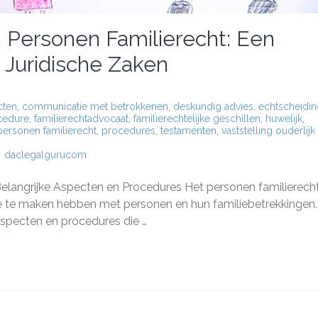
 Personen Familierecht: Een
e Juridische Zaken
cten
,
communicatie met betrokkenen
,
deskundig advies
,
echtscheidin
ocedure
,
familierechtadvocaat
,
familierechtelijke geschillen
,
huwelijk
,
personen familierecht
,
procedures
,
testamenten
,
vaststelling ouderlijk
daclegalgurucom
rijke
ten
elangrijke Aspecten en Procedures Het personen familierecht
nen
die te maken hebben met personen en hun familiebetrekkingen.
erecht:
specten en procedures die …
icht
rijke
ische
n