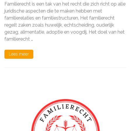
van
Familierecht is een tak van het recht die zich richt op alle
Familierecht:
Wat
juridische aspecten die te maken hebben met
is
familierelaties en familiestructuren. Het familierecht
Familierecht
regelt zaken zoals huwelijk, echtscheiding, ouderlijk
en
Waarom
gezag, alimentatie, adoptie en voogdij. Het doel van het
is
familierecht …
het
Belangrijk?
Lees meer