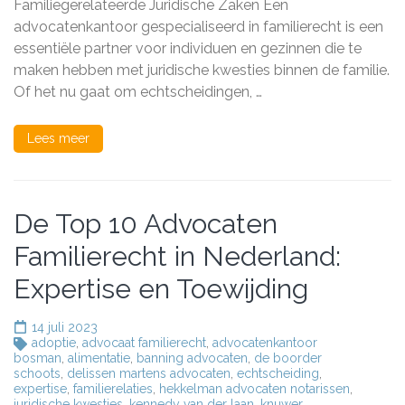
Familiegerelateerde Juridische Zaken Een
Juridis
advocatenkantoor gespecialiseerd in familierecht is een
Zaken
essentiële partner voor individuen en gezinnen die te
maken hebben met juridische kwesties binnen de familie.
Of het nu gaat om echtscheidingen, …
Lees meer
De Top 10 Advocaten
Familierecht in Nederland:
Expertise en Toewijding
14 juli 2023
adoptie
,
advocaat familierecht
,
advocatenkantoor
bosman
,
alimentatie
,
banning advocaten
,
de boorder
schoots
,
delissen martens advocaten
,
echtscheiding
,
expertise
,
familierelaties
,
hekkelman advocaten notarissen
,
juridische kwesties
,
kennedy van der laan
,
knuwer