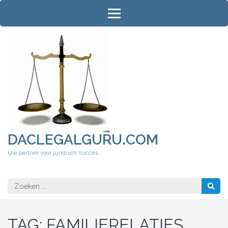
Ga
naar
inhoud
(druk
op
Enter)
DACLEGALGURU.COM
Uw partner voor juridisch succes
Zoeken
naar:
TAG:
FAMILIERELATIES