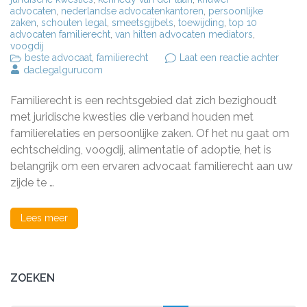
advocaten
,
nederlandse advocatenkantoren
,
persoonlijke
zaken
,
schouten legal
,
smeetsgijbels
,
toewijding
,
top 10
advocaten familierecht
,
van hilten advocaten mediators
,
voogdij
op
beste advocaat
,
familierecht
Laat een reactie achter
De
daclegalgurucom
Top
10
Familierecht is een rechtsgebied dat zich bezighoudt
Advoc
Famili
met juridische kwesties die verband houden met
in
familierelaties en persoonlijke zaken. Of het nu gaat om
Neder
echtscheiding, voogdij, alimentatie of adoptie, het is
Expert
en
belangrijk om een ​​ervaren advocaat familierecht aan uw
Toewij
zijde te …
Lees meer
ZOEKEN