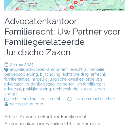
Advocatenkantoor
Familierecht: Uw Partner voor
Familiegerelateerde
Juridische Zaken
26 mei 2025
adoptie
,
advocatenkantoor familierecht
,
alimentatie
,
beroepsopleiding
,
bijscholing
,
echtscheiding
,
erfrecht
,
familierelaties
,
huwelijk
,
juridische kwesties
,
orde van
advocaten
,
ouderlijk gezag
,
personen- en familierecht
advocaat
,
praktijkervaring
,
rechtenstudie
,
specialiseren
,
voogdij
op
echtscheiding
,
familierecht
Laat een reactie achter
Advoca
daclegalgurucom
Familie
Uw
Artikel: Advocatenkantoor Familierecht
Partner
voor
Advocatenkantoor Familierecht: Uw Partner in
Familie