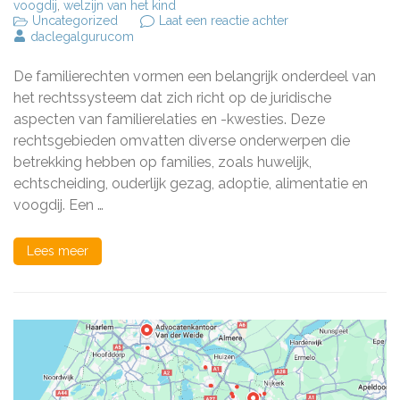
voogdij
,
welzijn van het kind
op
Uncategorized
Laat een reactie achter
De
daclegalgurucom
Belangrijkste
Aspecten
De familierechten vormen een belangrijk onderdeel van
van
Familierechten:
het rechtssysteem dat zich richt op de juridische
Huwelijk,
aspecten van familierelaties en -kwesties. Deze
Scheiding
rechtsgebieden omvatten diverse onderwerpen die
en
Ouderlijk
betrekking hebben op families, zoals huwelijk,
Gezag
echtscheiding, ouderlijk gezag, adoptie, alimentatie en
voogdij. Een …
Lees meer