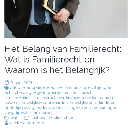
Het Belang van Familierecht:
Wat is Familierecht en
Waarom is het Belangrijk?
01 juni 2026
adoptie
,
adoptieprocedures
,
alimentatie
,
echtgenoten
,
echtscheiding
,
eigendomsrechten
,
familierecht
,
familierelaties
,
familiestructuren
,
financiële ondersteuning
,
huwelijk
,
huwelijkse voorwaarden
,
huwelijksrecht
,
kinderen
,
ouderlijk gezag
,
ouderlijke beslissingen
,
recht
,
scheidingen
,
voogdij
,
wat is familierecht
op
wat
Laat een reactie achter
Het
daclegalgurucom
Belang