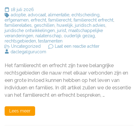
18 juli 2026
adoptie
,
advocaat
,
alimentatie
,
echtscheiding
,
erfgenamen
,
erfrecht
,
familierecht
,
familierecht erfrecht
,
familierelaties
,
geschillen
,
huwelijk
,
juridisch advies
,
juridische ontwikkelingen
,
jurist
,
maatschappelijke
veranderingen
,
nalatenschap
,
ouderlijk gezag
,
rechtsgebieden
,
testamenten
op
Uncategorized
Laat een reactie achter
Belangrijke
daclegalgurucom
aspecten
van
Het familierecht en erfrecht zijn twee belangrijke
familierecht
en
rechtsgebieden die nauw met elkaar verbonden zijn en
erfrecht
een grote invloed kunnen hebben op het leven van
in
individuen en families. In dit artikel zullen we de essentie
Nederland
van het familierecht en erfrecht bespreken, …
Lees meer