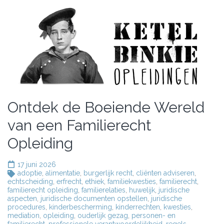
Ontdek de Boeiende Wereld
van een Familierecht
Opleiding
17 juni 2026
adoptie
,
alimentatie
,
burgerlijk recht
,
cliënten adviseren
,
echtscheiding
,
erfrecht
,
ethiek
,
familiekwesties
,
familierecht
,
familierecht opleiding
,
familierelaties
,
huwelijk
,
juridische
aspecten
,
juridische documenten opstellen
,
juridische
procedures
,
kinderbescherming
,
kinderrechten
,
kwesties
,
mediation
,
opleiding
,
ouderlijk gezag
,
personen- en
familierecht
,
professionele verantwoordelijkheid
,
regels
,