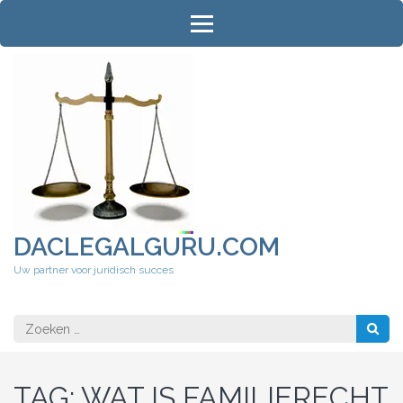
Ga
naar
inhoud
(druk
op
Enter)
DACLEGALGURU.COM
Uw partner voor juridisch succes
Zoeken
naar:
TAG:
WAT IS FAMILIERECHT