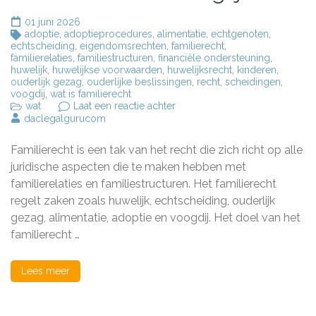
01 juni 2026
adoptie
,
adoptieprocedures
,
alimentatie
,
echtgenoten
,
echtscheiding
,
eigendomsrechten
,
familierecht
,
familierelaties
,
familiestructuren
,
financiële ondersteuning
,
huwelijk
,
huwelijkse voorwaarden
,
huwelijksrecht
,
kinderen
,
ouderlijk gezag
,
ouderlijke beslissingen
,
recht
,
scheidingen
,
voogdij
,
wat is familierecht
op
wat
Laat een reactie achter
Het
daclegalgurucom
Belang
van
Familierecht is een tak van het recht die zich richt op alle
Familierecht:
Wat
juridische aspecten die te maken hebben met
is
familierelaties en familiestructuren. Het familierecht
Familierecht
regelt zaken zoals huwelijk, echtscheiding, ouderlijk
en
Waarom
gezag, alimentatie, adoptie en voogdij. Het doel van het
is
familierecht …
het
Belangrijk?
Lees meer