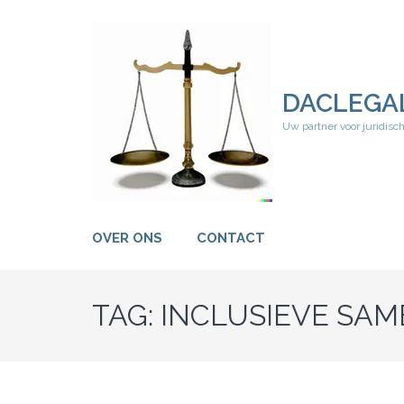
Ga
naar
inhoud
(druk
op
DACLEGA
Enter)
Uw partner voor juridisc
OVER ONS
CONTACT
TAG:
INCLUSIEVE SA