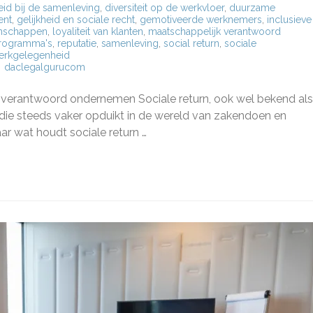
id bij de samenleving
,
diversiteit op de werkvloer
,
duurzame
ent
,
gelijkheid en sociale recht
,
gemotiveerde werknemers
,
inclusieve
nschappen
,
loyaliteit van klanten
,
maatschappelijk verantwoord
programma's
,
reputatie
,
samenleving
,
social return
,
sociale
erkgelegenheid
daclegalgurucom
g
k verantwoord ondernemen Sociale return, ook wel bekend als
m die steeds vaker opduikt in de wereld van zakendoen en
:
 wat houdt sociale return …
chappelijk
twoord
rnemen
k