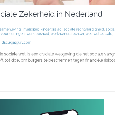
ciale Zekerheid in Nederland
 samenleving
,
invaliditeit
,
kinderbijslag
,
sociale rechtvaardigheid
,
socia
,
voorzieningen
,
werkloosheid
,
werknemersrechten
,
wet
,
wet sociale
,
daclegalgurucom
g
e sociale wet, is een cruciale wetgeving die het sociale vang
 tot doel om burgers te beschermen tegen financiële risico’
le
heid
land