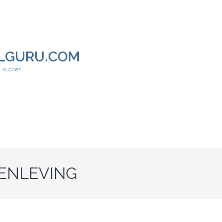
LGURU.COM
h succes
MENLEVING