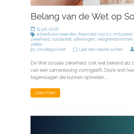
Belang van de Wet op So
19 juli 2026
arbeidsvoorwaarden
,
financiële risico's
,
inclusieve
zekerheid
,
solidariteit
,
uitkeringen
,
veiligheidsnormen
ziekte
op
Uncategorized
Laat een reactie achter
Belan
van
De Wet sociale zekerheid, ook wel bekend als d
de
Wet
van een samenleving vormgeeft. Deze wet heeft
op
tegenslagen die kunnen optreden …
Socia
Zeker
in
Lees meer
Neder