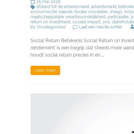
25 mei 2026
afstand tot de arbeidsmarkt
,
arbeidsmarkt
,
betrokk
economische waarde
,
fiscale voordelen
,
imago
,
inclu
maatschappelijke verantwoordelijkheid
,
participatie
,
p
return on investment
,
sociale impact
,
sroi
,
stakeholde
op
Uncategorized
Laat een reactie achter
De
Betek
Social Return Betekenis Social Return on Inves
van
Social
rendement’, is een begrip dat steeds meer aanda
Return
houdt social return precies in en …
Een
Verdi
in
Lees meer
Maats
Meer