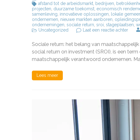
afstand tot de arbeidsmarkt
,
bedrijven
,
betrokkenhe
projecten
,
duurzame toekomst
,
economisch rendem
samenleving
,
innovatieve oplossingen
,
lokale gemee
ondernemen
,
nieuwe markten aanboren
,
opleidings
ondernemingen
,
sociale return
,
sroi
,
stageplaatsen
,
w
op
Uncategorized
Laat een reactie achter
Het
Belan
Sociale return: het belang van maatschappelij
van
Social
social return on investment (SROI), is een ter
Return
maatschappelijk verantwoord ondernemen. Maar
Maats
Veran
Onde
Lees meer
in
de
Praktij