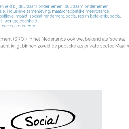
enheid bij duurzaam ondernemen
,
duurzaam ondernemen
,
sie
,
inclusieve samenleving
,
maatschappelijke meerwaarde
,
ositieve impact
,
sociaal rendement
,
social return betekenis
,
social
rs
,
werkgelegenheid
daclegalgurucom
enis
tment (SROI), in het Nederlands ook wel bekend als ‘sociaal
cht krijgt binnen zowel de publieke als private sector. Maar 
:
eping
chappelijke
waarde