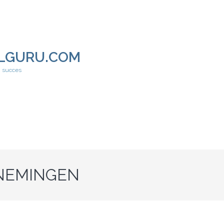
LGURU.COM
h succes
NEMINGEN