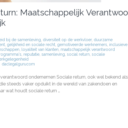
eturn: Maatschappelijk Verantwoo
jk
id bij de samenleving
,
diversiteit op de werkvloer
,
duurzame
ent
,
gelijkheid en sociale recht
,
gemotiveerde werknemers
,
inclusieve
nschappen
,
loyaliteit van klanten
,
maatschappelijk verantwoord
programma's
,
reputatie
,
samenleving
,
social return
,
sociale
erkgelegenheid
daclegalgurucom
g
k verantwoord ondernemen Sociale return, ook wel bekend als
m die steeds vaker opduikt in de wereld van zakendoen en
:
 wat houdt sociale return …
chappelijk
twoord
rnemen
k