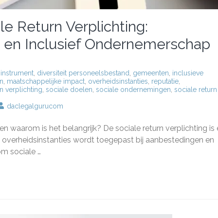
e Return Verplichting:
 en Inclusief Ondernemerschap
sinstrument
,
diversiteit personeelsbestand
,
gemeenten
,
inclusieve
n
,
maatschappelijke impact
,
overheidsinstanties
,
reputatie
,
rn verplichting
,
sociale doelen
,
sociale ondernemingen
,
sociale return
daclegalgurucom
ntie
 en waarom is het belangrijk? De sociale return verplichting is
 overheidsinstanties wordt toegepast bij aanbestedingen en
ale
om sociale …
rn
lichting:
schappelijke
ct
sief
ernemerschap