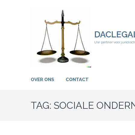
Ga
naar
inhoud
(druk
op
DACLEGA
Enter)
Uw partner voor juridisc
OVER ONS
CONTACT
TAG:
SOCIALE ONDER