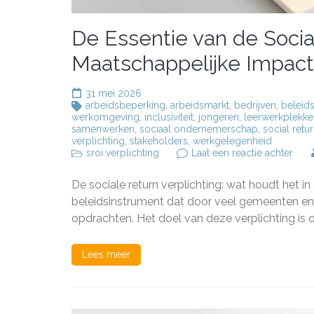
De Essentie van de Social
Maatschappelijke Impact
31 mei 2026
arbeidsbeperking
,
arbeidsmarkt
,
bedrijven
,
beleid
werkomgeving
,
inclusiviteit
,
jongeren
,
leerwerkplekke
samenwerken
,
sociaal ondernemerschap
,
social retu
verplichting
,
stakeholders
,
werkgelegenheid
op
sroi verplichting
Laat een reactie achter
De
Esse
De sociale return verplichting: wat houdt het in
van
de
beleidsinstrument dat door veel gemeenten en
Soci
opdrachten. Het doel van deze verplichting is 
Retu
Verp
Maat
Lees meer
Impa
en
Inclu
Ond