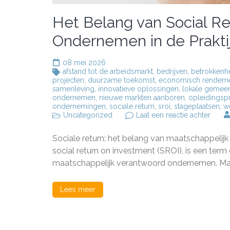
Het Belang van Social R
Ondernemen in de Prakti
08 mei 2026
afstand tot de arbeidsmarkt
,
bedrijven
,
betrokkenhe
projecten
,
duurzame toekomst
,
economisch rendem
samenleving
,
innovatieve oplossingen
,
lokale gemee
ondernemen
,
nieuwe markten aanboren
,
opleidings
ondernemingen
,
sociale return
,
sroi
,
stageplaatsen
,
w
op
Uncategorized
Laat een reactie achter
Het
Belan
Sociale return: het belang van maatschappelij
van
Social
social return on investment (SROI), is een ter
Return
maatschappelijk verantwoord ondernemen. Maar
Maats
Veran
Onde
Lees meer
in
de
Praktij