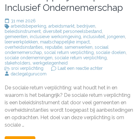
Inclusief Ondernemerschap
31 mei 2026
arbeidsbeperking
,
arbeidsmarkt
,
bedrijven
,
beleidsinstrument
,
diversiteit personeelsbestand
,
gemeenten
,
inclusieve werkomgeving
,
inclusiviteit
,
jongeren
,
leerwerkplekken
,
maatschappelijke impact
,
overheidsinstanties
,
reputatie
,
samenwerken
,
sociaal
ondernemerschap
,
social return verplichting
,
sociale doelen
,
sociale ondernemingen
,
sociale return verplichting
,
stakeholders
,
werkgelegenheid
op
sroi verplichting
Laat een reactie achter
De
daclegalgurucom
Essentie
van
De sociale return verplichting: wat houdt het in en
de
Sociale
waarom is het belangrijk? De sociale return verplichting
Return
is een beleidsinstrument dat door veel gemeenten en
Verplichting:
overheidsinstanties wordt toegepast bij aanbestedingen
Maatschappelijke
Impact
en opdrachten. Het doel van deze verplichting is om
en
sociale …
Inclusief
Ondernemerscha