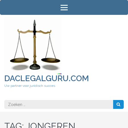
Ga
naar
inhoud
(druk
op
Enter)
DACLEGALGURU.COM
Uw partner voor juridisch succes
Zoeken
naar:
TAG:
JONGEREN