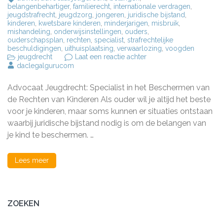
belangenbehartiger
,
familierecht
,
internationale verdragen
,
jeugdstrafrecht
,
jeugdzorg
,
jongeren
,
juridische bijstand
,
kinderen
,
kwetsbare kinderen
,
minderjarigen
,
misbruik
,
mishandeling
,
onderwijsinstellingen
,
ouders
,
ouderschapsplan
,
rechten
,
specialist
,
strafrechtelijke
beschuldigingen
,
uithuisplaatsing
,
verwaarlozing
,
voogden
op
jeugdrecht
Laat een reactie achter
Bescherming
daclegalgurucom
van
Kinderrechten:
Advocaat Jeugdrecht: Specialist in het Beschermen van
De
Rol
de Rechten van Kinderen Als ouder wil je altijd het beste
van
voor je kinderen, maar soms kunnen er situaties ontstaan
een
waarbij juridische bijstand nodig is om de belangen van
Advocaat
Jeugdrecht
je kind te beschermen. …
Lees meer
ZOEKEN