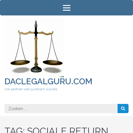
Ga
naar
inhoud
(druk
op
Enter)
DACLEGALGURU.COM
Uw partner voor juridisch succes
Zoeken
naar:
TAG:
SOCIALE RETURN