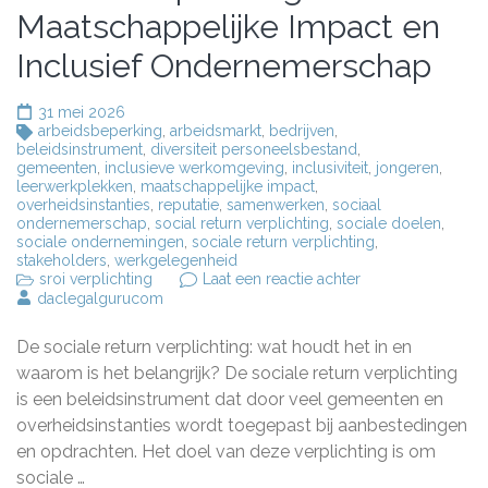
Maatschappelijke Impact en
Inclusief Ondernemerschap
31 mei 2026
arbeidsbeperking
,
arbeidsmarkt
,
bedrijven
,
beleidsinstrument
,
diversiteit personeelsbestand
,
gemeenten
,
inclusieve werkomgeving
,
inclusiviteit
,
jongeren
,
leerwerkplekken
,
maatschappelijke impact
,
overheidsinstanties
,
reputatie
,
samenwerken
,
sociaal
ondernemerschap
,
social return verplichting
,
sociale doelen
,
sociale ondernemingen
,
sociale return verplichting
,
stakeholders
,
werkgelegenheid
op
sroi verplichting
Laat een reactie achter
De
daclegalgurucom
Essentie
van
De sociale return verplichting: wat houdt het in en
de
Sociale
waarom is het belangrijk? De sociale return verplichting
Return
is een beleidsinstrument dat door veel gemeenten en
Verplichting:
overheidsinstanties wordt toegepast bij aanbestedingen
Maatschappelijke
Impact
en opdrachten. Het doel van deze verplichting is om
en
sociale …
Inclusief