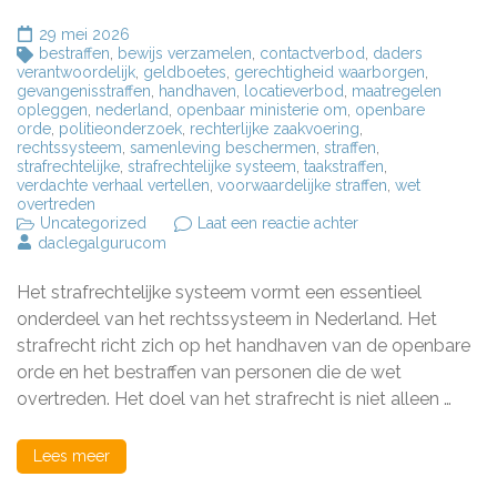
29 mei 2026
bestraffen
,
bewijs verzamelen
,
contactverbod
,
daders
verantwoordelijk
,
geldboetes
,
gerechtigheid waarborgen
,
gevangenisstraffen
,
handhaven
,
locatieverbod
,
maatregelen
opleggen
,
nederland
,
openbaar ministerie om
,
openbare
orde
,
politieonderzoek
,
rechterlijke zaakvoering
,
rechtssysteem
,
samenleving beschermen
,
straffen
,
strafrechtelijke
,
strafrechtelijke systeem
,
taakstraffen
,
verdachte verhaal vertellen
,
voorwaardelijke straffen
,
wet
overtreden
op
Uncategorized
Laat een reactie achter
Het
daclegalgurucom
Belang
van
Het strafrechtelijke systeem vormt een essentieel
het
Strafrechtelijke
onderdeel van het rechtssysteem in Nederland. Het
Systeem
strafrecht richt zich op het handhaven van de openbare
in
orde en het bestraffen van personen die de wet
Nederland
overtreden. Het doel van het strafrecht is niet alleen …
Lees meer