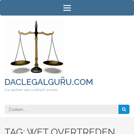
Ga
naar
inhoud
(druk
op
Enter)
DACLEGALGURU.COM
Uw partner voor juridisch succes
Zoeken
naar:
TAG:
WET OVERTREDEN