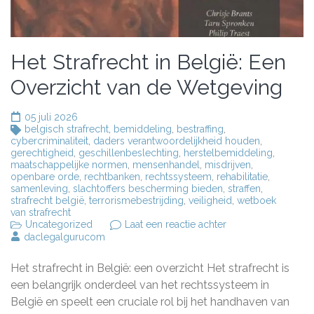
Het Strafrecht in België: Een
Overzicht van de Wetgeving
05 juli 2026
belgisch strafrecht
,
bemiddeling
,
bestraffing
,
cybercriminaliteit
,
daders verantwoordelijkheid houden
,
gerechtigheid
,
geschillenbeslechting
,
herstelbemiddeling
,
maatschappelijke normen
,
mensenhandel
,
misdrijven
,
openbare orde
,
rechtbanken
,
rechtssysteem
,
rehabilitatie
,
samenleving
,
slachtoffers bescherming bieden
,
straffen
,
strafrecht belgië
,
terrorismebestrijding
,
veiligheid
,
wetboek
van strafrecht
op
Uncategorized
Laat een reactie achter
Het
daclegalgurucom
Strafrecht
in
Het strafrecht in België: een overzicht Het strafrecht is
België:
Een
een belangrijk onderdeel van het rechtssysteem in
Overzicht
België en speelt een cruciale rol bij het handhaven van
van