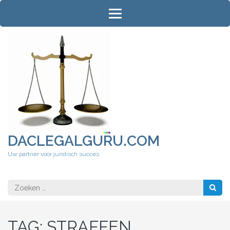
Ga
naar
inhoud
(druk
op
Enter)
DACLEGALGURU.COM
Uw partner voor juridisch succes
Zoeken
naar:
TAG:
STRAFFEN