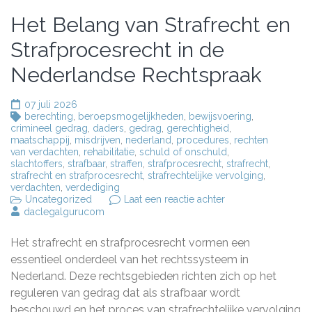
Het Belang van Strafrecht en
Strafprocesrecht in de
Nederlandse Rechtspraak
07 juli 2026
berechting
,
beroepsmogelijkheden
,
bewijsvoering
,
crimineel gedrag
,
daders
,
gedrag
,
gerechtigheid
,
maatschappij
,
misdrijven
,
nederland
,
procedures
,
rechten
van verdachten
,
rehabilitatie
,
schuld of onschuld
,
slachtoffers
,
strafbaar
,
straffen
,
strafprocesrecht
,
strafrecht
,
strafrecht en strafprocesrecht
,
strafrechtelijke vervolging
,
verdachten
,
verdediging
op
Uncategorized
Laat een reactie achter
Het
daclegalgurucom
Belang
van
Het strafrecht en strafprocesrecht vormen een
Strafrecht
en
essentieel onderdeel van het rechtssysteem in
Strafprocesrecht
Nederland. Deze rechtsgebieden richten zich op het
in
reguleren van gedrag dat als strafbaar wordt
de
Nederlandse
beschouwd en het proces van strafrechtelijke vervolging