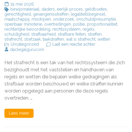
19 mei 2026
bewijsmateriaal
,
daders
,
eerlijk proces
,
geldboetes
,
gerechtigheid
,
gevangenisstraffen
,
legaliteitsbeginsel
,
maatschappij
,
misdrijven
,
onderzoek
,
onschuldpresumptie
,
openbaar ministerie
,
overtredingen
,
politie
,
proportionaliteit
,
rechterlijke beoordeling
,
rechtssysteem
,
regels
,
schuldigheid
,
strafbaarheid
,
strafbare feiten
,
straffen
,
strafrecht
,
strafzaak
,
taakstraffen
,
wat is strafrecht
,
wetten
op
Uncategorized
Laat een reactie achter
Het
daclegalgurucom
Belang
van
Het strafrecht is een tak van het rechtssysteem die zich
Begrijpen:
Wat
bezighoudt met het vaststellen en handhaven van
is
regels en wetten die bepalen welke gedragingen als
Strafrecht?
strafbaar worden beschouwd en welke straffen kunnen
worden opgelegd aan personen die deze regels
overtreden. …
Lees meer