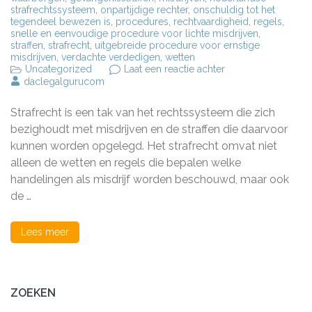
strafrechtssysteem
,
onpartijdige rechter
,
onschuldig tot het
tegendeel bewezen is
,
procedures
,
rechtvaardigheid
,
regels
,
snelle en eenvoudige procedure voor lichte misdrijven
,
straffen
,
strafrecht
,
uitgebreide procedure voor ernstige
misdrijven
,
verdachte verdedigen
,
wetten
op
Uncategorized
Laat een reactie achter
De
daclegalgurucom
basisprincipes
van
Strafrecht is een tak van het rechtssysteem die zich
het
Nederlandse
bezighoudt met misdrijven en de straffen die daarvoor
strafrecht:
kunnen worden opgelegd. Het strafrecht omvat niet
wat
alleen de wetten en regels die bepalen welke
u
moet
handelingen als misdrijf worden beschouwd, maar ook
weten
de …
Lees meer
ZOEKEN