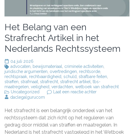
Het Belang van een
Strafrecht Artikel in het
Nederlands Rechtssysteem
04 juli 2026
advocaten
,
bewijsmateriaal
,
criminele activiteiten
,
juridische argumenten
,
overtredingen
,
rechtsorde
,
rechtspraak
,
rechtvaardigheid
,
schuld
,
strafbare feiten
,
straffen
,
strafmaat
,
strafrecht
,
strafrecht artikel
,
tbs-
maatregelen
,
veiligheid
,
verdachten
,
wetboek van strafrecht
op
Uncategorized
Laat een reactie achter
Het
daclegalgurucom
Belang
van
Het strafrecht is een belangrijk onderdeel van het
een
Strafrecht
rechtssysteem dat zich richt op het reguleren van
Artikel
gedrag door middel van straffen en maatregelen. In
in
Nederland is het strafrecht vastgelegd in het Wetboek
het