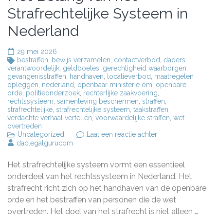
Strafrechtelijke Systeem in
Nederland
29 mei 2026
bestraffen
,
bewijs verzamelen
,
contactverbod
,
daders
verantwoordelijk
,
geldboetes
,
gerechtigheid waarborgen
,
gevangenisstraffen
,
handhaven
,
locatieverbod
,
maatregelen
opleggen
,
nederland
,
openbaar ministerie om
,
openbare
orde
,
politieonderzoek
,
rechterlijke zaakvoering
,
rechtssysteem
,
samenleving beschermen
,
straffen
,
strafrechtelijke
,
strafrechtelijke systeem
,
taakstraffen
,
verdachte verhaal vertellen
,
voorwaardelijke straffen
,
wet
overtreden
op
Uncategorized
Laat een reactie achter
Het
daclegalgurucom
Belang
van
Het strafrechtelijke systeem vormt een essentieel
het
Strafrechtelijke
onderdeel van het rechtssysteem in Nederland. Het
Systeem
strafrecht richt zich op het handhaven van de openbare
in
orde en het bestraffen van personen die de wet
Nederland
overtreden. Het doel van het strafrecht is niet alleen …