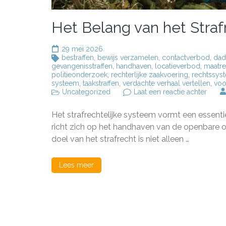
Het Belang van het Straf
29 mei 2026
bestraffen
,
bewijs verzamelen
,
contactverbod
,
dad
gevangenisstraffen
,
handhaven
,
locatieverbod
,
maatr
politieonderzoek
,
rechterlijke zaakvoering
,
rechtssys
systeem
,
taakstraffen
,
verdachte verhaal vertellen
,
voo
op
Uncategorized
Laat een reactie achter
Het
Belan
Het strafrechtelijke systeem vormt een essenti
van
het
richt zich op het handhaven van de openbare o
Strafr
doel van het strafrecht is niet alleen …
Syst
in
Neder
Lees meer