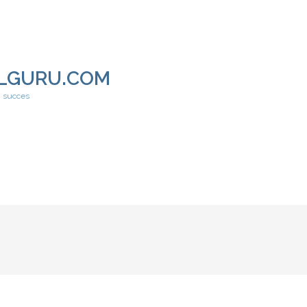
LGURU.COM
h succes