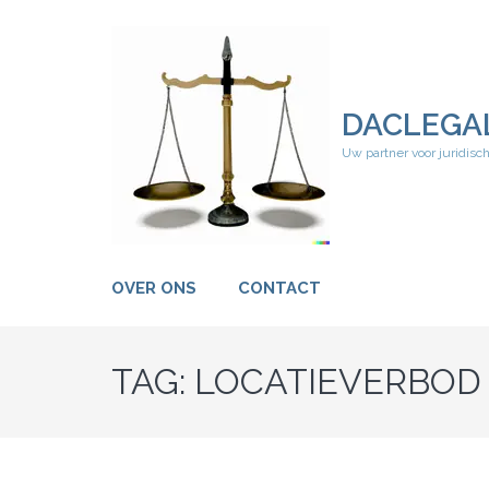
Ga
naar
inhoud
(druk
op
DACLEGA
Enter)
Uw partner voor juridisc
OVER ONS
CONTACT
TAG:
LOCATIEVERBOD