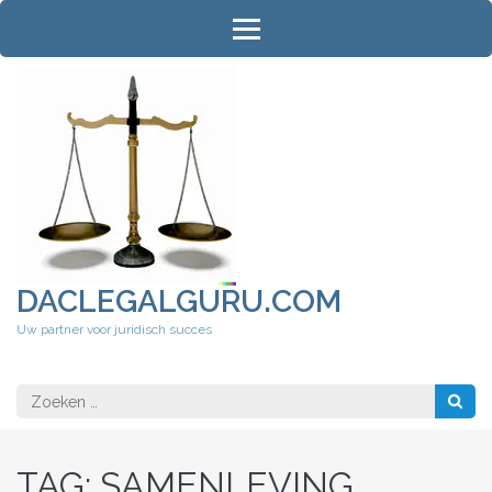
Ga
naar
inhoud
(druk
op
Enter)
DACLEGALGURU.COM
Uw partner voor juridisch succes
Zoeken
naar:
TAG:
SAMENLEVING