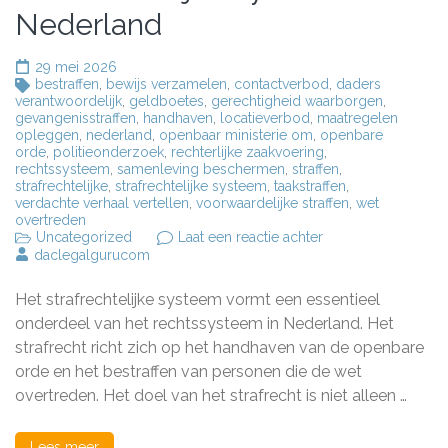
Nederland
29 mei 2026
bestraffen
,
bewijs verzamelen
,
contactverbod
,
daders
verantwoordelijk
,
geldboetes
,
gerechtigheid waarborgen
,
gevangenisstraffen
,
handhaven
,
locatieverbod
,
maatregelen
opleggen
,
nederland
,
openbaar ministerie om
,
openbare
orde
,
politieonderzoek
,
rechterlijke zaakvoering
,
rechtssysteem
,
samenleving beschermen
,
straffen
,
strafrechtelijke
,
strafrechtelijke systeem
,
taakstraffen
,
verdachte verhaal vertellen
,
voorwaardelijke straffen
,
wet
overtreden
op
Uncategorized
Laat een reactie achter
Het
daclegalgurucom
Belang
van
Het strafrechtelijke systeem vormt een essentieel
het
Strafrechtelijke
onderdeel van het rechtssysteem in Nederland. Het
Systeem
strafrecht richt zich op het handhaven van de openbare
in
orde en het bestraffen van personen die de wet
Nederland
overtreden. Het doel van het strafrecht is niet alleen …
Lees meer