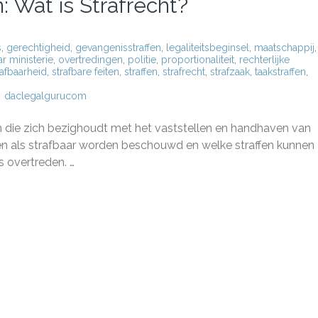
: Wat is Strafrecht?
s
,
gerechtigheid
,
gevangenisstraffen
,
legaliteitsbeginsel
,
maatschappij
,
r ministerie
,
overtredingen
,
politie
,
proportionaliteit
,
rechterlijke
rafbaarheid
,
strafbare feiten
,
straffen
,
strafrecht
,
strafzaak
,
taakstraffen
,
daclegalgurucom
g
em die zich bezighoudt met het vaststellen en handhaven van
pen:
en als strafbaar worden beschouwd en welke straffen kunnen
 overtreden. …
echt?