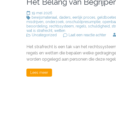
Het Belang van Begrijpen
19 mei 2026
bewijsmateriaal
,
daders
,
eerlijk proces
,
geldboete
misdrijven
,
onderzoek
,
onschuldpresumptie
,
openbaa
beoordeling
,
rechtssysteem
,
regels
,
schuldigheid
,
st
wat is strafrecht
,
wetten
op
Uncategorized
Laat een reactie achter
Het
Belan
Het strafrecht is een tak van het rechtssyste
van
Begrij
regels en wetten die bepalen welke gedraging
Wat
worden opgelegd aan personen die deze regels
is
Strafr
Lees meer