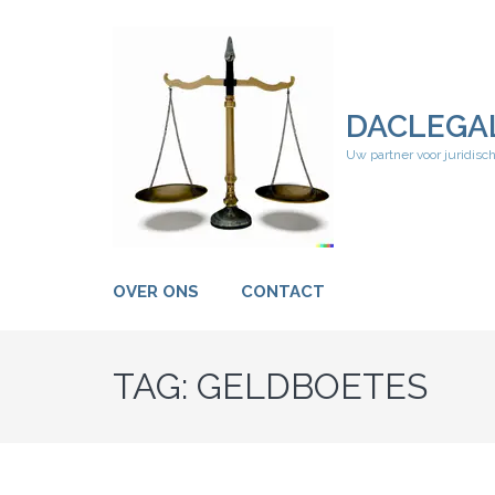
Ga
naar
inhoud
(druk
op
DACLEGA
Enter)
Uw partner voor juridisc
OVER ONS
CONTACT
TAG:
GELDBOETES