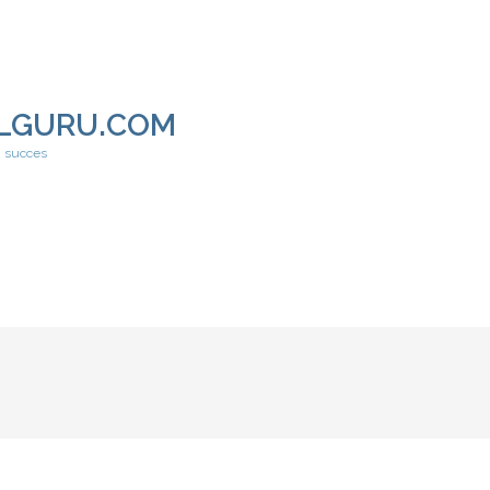
LGURU.COM
h succes