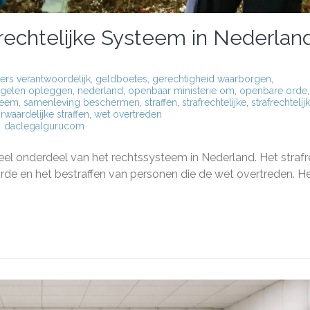
rechtelijke Systeem in Nederlan
ers verantwoordelijk
,
geldboetes
,
gerechtigheid waarborgen
,
egelen opleggen
,
nederland
,
openbaar ministerie om
,
openbare orde
,
teem
,
samenleving beschermen
,
straffen
,
strafrechtelijke
,
strafrechtelij
rwaardelijke straffen
,
wet overtreden
daclegalgurucom
g
eel onderdeel van het rechtssysteem in Nederland. Het straf
rde en het bestraffen van personen die de wet overtreden. H
echtelijke
eem
land