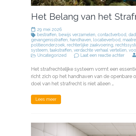
Het Belang van het Straf
29 mei 2026
bestraffen
,
bewijs verzamelen
,
contactverbod
,
dad
gevangenisstraffen
,
handhaven
,
locatieverbod
,
maatr
politieonderzoek
,
rechterlijke zaakvoering
,
rechtssys
systeem
,
taakstraffen
,
verdachte verhaal vertellen
,
voo
op
Uncategorized
Laat een reactie achter
Het
Belan
Het strafrechtelijke systeem vormt een essenti
van
het
richt zich op het handhaven van de openbare o
Strafr
doel van het strafrecht is niet alleen …
Syst
in
Neder
Lees meer