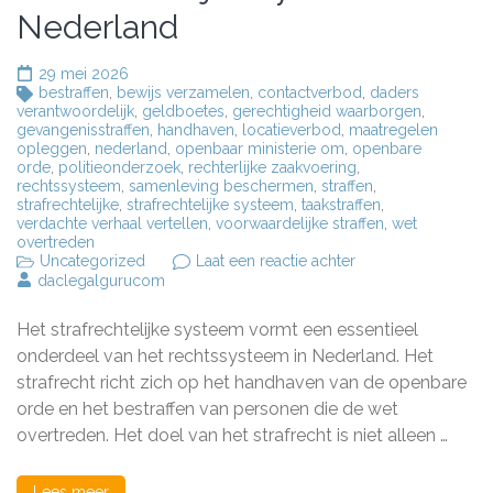
Nederland
29 mei 2026
bestraffen
,
bewijs verzamelen
,
contactverbod
,
daders
verantwoordelijk
,
geldboetes
,
gerechtigheid waarborgen
,
gevangenisstraffen
,
handhaven
,
locatieverbod
,
maatregelen
opleggen
,
nederland
,
openbaar ministerie om
,
openbare
orde
,
politieonderzoek
,
rechterlijke zaakvoering
,
rechtssysteem
,
samenleving beschermen
,
straffen
,
strafrechtelijke
,
strafrechtelijke systeem
,
taakstraffen
,
verdachte verhaal vertellen
,
voorwaardelijke straffen
,
wet
overtreden
op
Uncategorized
Laat een reactie achter
Het
daclegalgurucom
Belang
van
Het strafrechtelijke systeem vormt een essentieel
het
Strafrechtelijke
onderdeel van het rechtssysteem in Nederland. Het
Systeem
strafrecht richt zich op het handhaven van de openbare
in
orde en het bestraffen van personen die de wet
Nederland
overtreden. Het doel van het strafrecht is niet alleen …
Lees meer