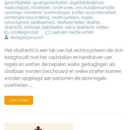
gerechtigheid
,
gevangenisstraffen
,
legaliteitsbeginsel
,
maatschappij
,
misdrijven
,
onderzoek
,
onschuldpresumptie
,
openbaar ministerie
,
overtredingen
,
politie
,
proportionaliteit
,
rechterlijke beoordeling
,
rechtssysteem
,
regels
,
schuldigheid
,
strafbaarheid
,
strafbare feiten
,
straffen
,
strafrecht
,
strafzaak
,
taakstraffen
,
wat is strafrecht
,
wetten
op
Uncategorized
Laat een reactie achter
Het
daclegalgurucom
Belang
van
Het strafrecht is een tak van het rechtssysteem die zich
Begrijpen:
Wat
bezighoudt met het vaststellen en handhaven van
is
regels en wetten die bepalen welke gedragingen als
Strafrecht?
strafbaar worden beschouwd en welke straffen kunnen
worden opgelegd aan personen die deze regels
overtreden. …
Lees meer