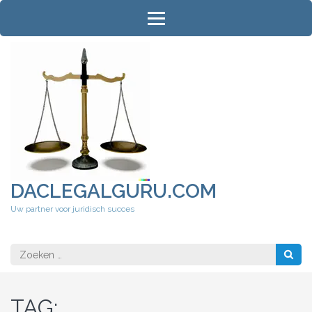
Ga
naar
inhoud
(druk
op
Enter)
DACLEGALGURU.COM
Uw partner voor juridisch succes
Zoeken
naar:
TAG: