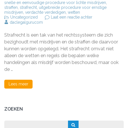
snelle en eenvoudige procedure voor lichte misdrijven
,
straffen
,
strafrecht
,
uitgebreide procedure voor ernstige
misdrijven
,
verdachte verdedigen
,
wetten
op
Uncategorized
Laat een reactie achter
De
daclegalgurucom
basisprincipes
van
Strafrecht is een tak van het rechtssysteem die zich
het
Nederlandse
bezighoudt met misdrijven en de straffen die daarvoor
strafrecht:
kunnen worden opgelegd. Het strafrecht omvat niet
wat
alleen de wetten en regels die bepalen welke
u
moet
handelingen als misdrijf worden beschouwd, maar ook
weten
de …
Lees meer
ZOEKEN