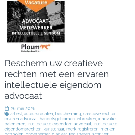
Bescherm uw creatieve
rechten met een ervaren
intellectuele eigendom
advocaat
26 mei 2026
artiest
,
auteursrechten
,
bescherming
,
creatieve rechten
,
ervaren advocaat
,
handelsgeheimen
,
inbreuken
,
innovaties
patenteren
,
intellectuele eigendom advocaat
,
intellectuele
eigendomsrechten
,
kunstenaar
,
merk registreren
,
merken
,
octrooien
,
ondernemer
,
plagiaat
,
registreren
,
schrijver
,