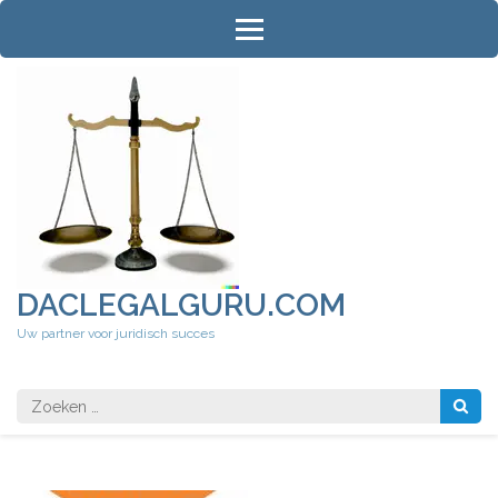
Ga
naar
inhoud
(druk
op
Enter)
DACLEGALGURU.COM
Uw partner voor juridisch succes
Zoeken
naar: