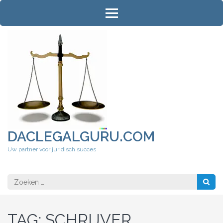
Ga
naar
inhoud
(druk
op
Enter)
DACLEGALGURU.COM
Uw partner voor juridisch succes
Zoeken
naar:
TAG:
SCHRIJVER