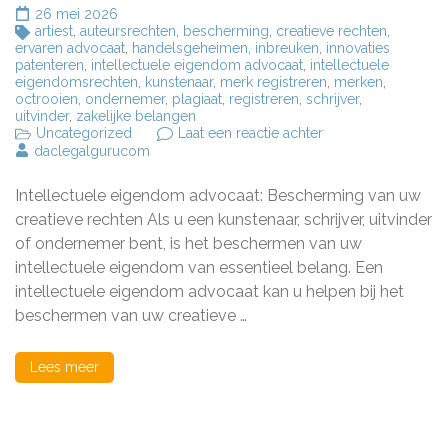
26 mei 2026
artiest
,
auteursrechten
,
bescherming
,
creatieve rechten
,
ervaren advocaat
,
handelsgeheimen
,
inbreuken
,
innovaties
patenteren
,
intellectuele eigendom advocaat
,
intellectuele
eigendomsrechten
,
kunstenaar
,
merk registreren
,
merken
,
octrooien
,
ondernemer
,
plagiaat
,
registreren
,
schrijver
,
uitvinder
,
zakelijke belangen
op
Uncategorized
Laat een reactie achter
Bescherm
daclegalgurucom
uw
creatieve
Intellectuele eigendom advocaat: Bescherming van uw
rechten
met
creatieve rechten Als u een kunstenaar, schrijver, uitvinder
een
of ondernemer bent, is het beschermen van uw
ervaren
intellectuele eigendom van essentieel belang. Een
intellectuele
eigendom
intellectuele eigendom advocaat kan u helpen bij het
advocaat
beschermen van uw creatieve …
Lees meer