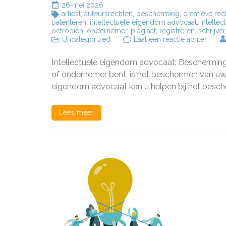
26 mei 2026
artiest
,
auteursrechten
,
bescherming
,
creatieve rec
patenteren
,
intellectuele eigendom advocaat
,
intelle
octrooien
,
ondernemer
,
plagiaat
,
registreren
,
schrijver
op
Uncategorized
Laat een reactie achter
Besc
uw
Intellectuele eigendom advocaat: Bescherming v
creati
recht
of ondernemer bent, is het beschermen van uw 
met
eigendom advocaat kan u helpen bij het besch
een
ervar
intell
Lees meer
eige
advoc