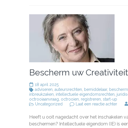
Bescherm uw Creativiteit
18 april 2025
adviseren
,
auteursrechten
,
bemiddelaar
,
bescherm
inbreukzaken
,
intellectuele eigendomsrechten
,
juridi
octrooiaanvraag
,
octrooien
,
registreren
,
start-up
op
Uncategorized
Laat een reactie achter
Besc
uw
Heeft u ooit nagedacht over het inschakelen 
Creativ
Schak
beschermen? Intellectuele eigendom (IE) is ee