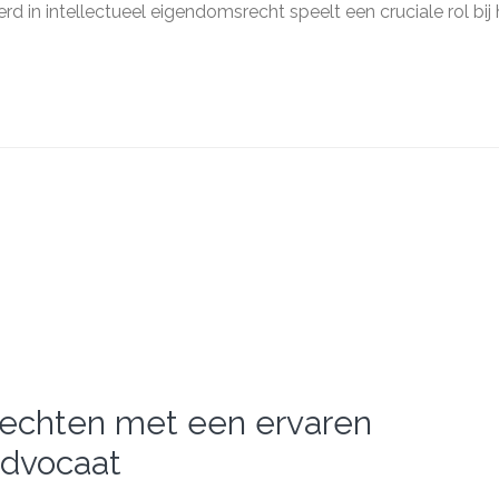
d in intellectueel eigendomsrecht speelt een cruciale rol bij 
aat
ectueel
domsrecht
rechten met een ervaren
advocaat