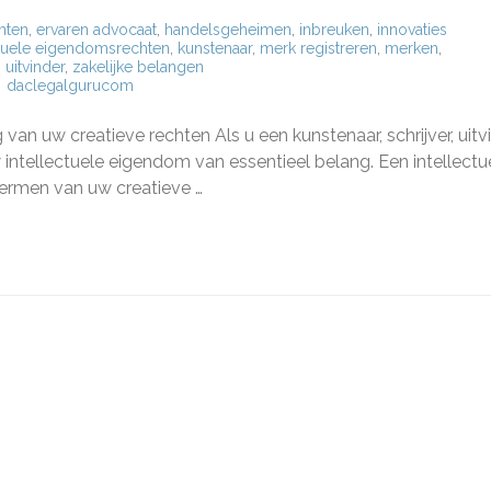
hten
,
ervaren advocaat
,
handelsgeheimen
,
inbreuken
,
innovaties
ctuele eigendomsrechten
,
kunstenaar
,
merk registreren
,
merken
,
,
uitvinder
,
zakelijke belangen
daclegalgurucom
herm
an uw creatieve rechten Als u een kunstenaar, schrijver, uitv
eve
en
intellectuele eigendom van essentieel belang. Een intellectu
ermen van uw creatieve …
en
ectuele
ndom
aat