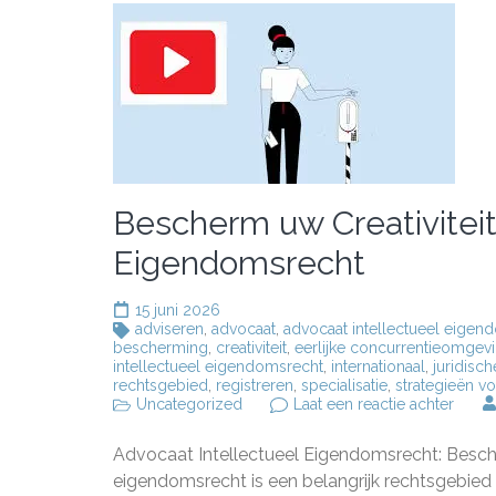
Bescherm uw Creativiteit
Eigendomsrecht
15 juni 2026
adviseren
,
advocaat
,
advocaat intellectueel eigen
bescherming
,
creativiteit
,
eerlijke concurrentieomgev
intellectueel eigendomsrecht
,
internationaal
,
juridisc
rechtsgebied
,
registreren
,
specialisatie
,
strategieën 
op
Uncategorized
Laat een reactie achter
Besc
uw
Advocaat Intellectueel Eigendomsrecht: Bescher
Creativ
met
eigendomsrecht is een belangrijk rechtsgebied