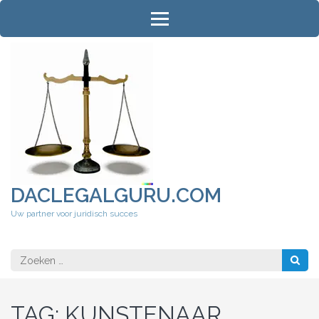
Ga
naar
inhoud
(druk
op
Enter)
DACLEGALGURU.COM
Uw partner voor juridisch succes
Zoeken
naar:
TAG:
KUNSTENAAR