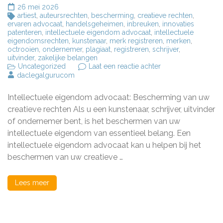
26 mei 2026
artiest
,
auteursrechten
,
bescherming
,
creatieve rechten
,
ervaren advocaat
,
handelsgeheimen
,
inbreuken
,
innovaties
patenteren
,
intellectuele eigendom advocaat
,
intellectuele
eigendomsrechten
,
kunstenaar
,
merk registreren
,
merken
,
octrooien
,
ondernemer
,
plagiaat
,
registreren
,
schrijver
,
uitvinder
,
zakelijke belangen
op
Uncategorized
Laat een reactie achter
Bescherm
daclegalgurucom
uw
creatieve
Intellectuele eigendom advocaat: Bescherming van uw
rechten
met
creatieve rechten Als u een kunstenaar, schrijver, uitvinder
een
of ondernemer bent, is het beschermen van uw
ervaren
intellectuele eigendom van essentieel belang. Een
intellectuele
eigendom
intellectuele eigendom advocaat kan u helpen bij het
advocaat
beschermen van uw creatieve …
Lees meer