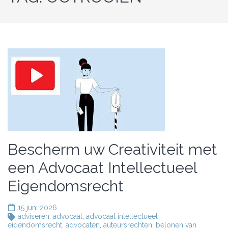
Bescherm uw Creativiteit met
een Advocaat Intellectueel
Eigendomsrecht
15 juni 2026
adviseren
,
advocaat
,
advocaat intellectueel
eigendomsrecht
,
advocaten
,
auteursrechten
,
belonen van