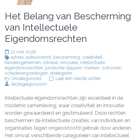
Het Belang van Bescherming
van Intellectuele
Eigendomsrechten
21 mei 2026
advies
,
auteursrecht
,
bescherming
,
creativiteit
,
handelsgeheimen
,
inbreuk
,
innovatie
,
intellectuele
eigendomsrechten
,
juridische stappen
,
merken
,
octrooien
,
schadevergoedingen
,
strategieën
op
Uncategorized
Laat een reactie achter
Het
daclegalgurucom
Belang
van
Intellectuele eigendomsrechten zijn essentieel in de
Bescherming
van
moderne samenleving, waar creativiteit en innovatie
Intellectuele
worden gewaardeerd en gestimuleerd. Deze rechten
Eigendomsrechten
beschermen de intellectuele creaties van individuen en
organisaties tegen ongeoorloofd gebruik door anderen.
Het omvat verschillende categorieën van intellectueel