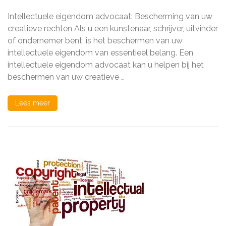
uw
creatieve
Intellectuele eigendom advocaat: Bescherming van uw
rechten
met
creatieve rechten Als u een kunstenaar, schrijver, uitvinder
een
of ondernemer bent, is het beschermen van uw
ervaren
intellectuele eigendom van essentieel belang. Een
intellectuele
eigendom
intellectuele eigendom advocaat kan u helpen bij het
advocaat
beschermen van uw creatieve …
Lees meer