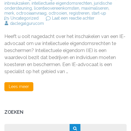
inbreukzaken
,
intellectuele eigendomsrechten
,
juridische
ondersteuning
,
licentieovereenkomsten
,
maximaliseren
,
merk
,
octrooiaanvraag
,
octrooien
,
registreren
,
start-up
op
Uncategorized
Laat een reactie achter
Bescherm
daclegalgurucom
uw
Creativiteit:
Heeft u ooit nagedacht over het inschakelen van een IE-
Schakel
een
advocaat om uw intellectuele eigendomsrechten te
IE-
beschermen? Intellectuele eigendom (IE) is een
Advocaat
waardevol bezit dat bedrijven en individuen moeten
In
koesteren en beschermen. Een IE-advocaat is een
specialist op het gebied van …
Lees meer
ZOEKEN