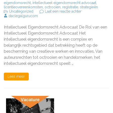
eigendomsrecht
,
intellectueel eigendomsrecht advocaat
,
licentieovereenkomsten
,
octrooien
,
registratie
,
strategieën
op
Uncategorized
Laat een reactie achter
De
daclegalgurucom
Rol
van
Intellectueel Eigendomsrecht Advocaat De Rol van een
een
Intellectueel
Intellectueel Eigendomsrecht Advocaat Het
Eigendomsrecht
intellectueel eigendomsrecht is een complex en
Advocaat
belangrijk rechtsgebied dat betrekking heeft op de
in
Nederland
bescherming van creatieve werken en innovaties. Van
auteursrechten tot octrooien en handelsmerken, het
intellectueel eigendomsrecht speelt …
Lees meer