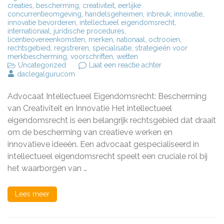
creaties
,
bescherming
,
creativiteit
,
eerlijke
concurrentieomgeving
,
handelsgeheimen
,
inbreuk
,
innovatie
,
innovatie bevorderen
,
intellectueel eigendomsrecht
,
internationaal
,
juridische procedures
,
licentieovereenkomsten
,
merken
,
nationaal
,
octrooien
,
rechtsgebied
,
registreren
,
specialisatie
,
strategieën voor
merkbescherming
,
voorschriften
,
wetten
op
Uncategorized
Laat een reactie achter
Bescherm
daclegalgurucom
uw
Creativiteit
Advocaat Intellectueel Eigendomsrecht: Bescherming
met
een
van Creativiteit en Innovatie Het intellectueel
Advocaat
eigendomsrecht is een belangrijk rechtsgebied dat draait
Intellectueel
om de bescherming van creatieve werken en
Eigendomsrecht
innovatieve ideeën. Een advocaat gespecialiseerd in
intellectueel eigendomsrecht speelt een cruciale rol bij
het waarborgen van …
Lees meer