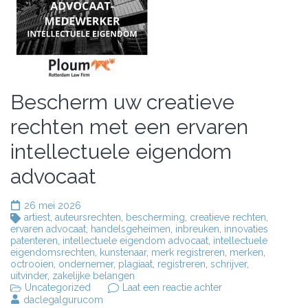
Bescherm uw creatieve
rechten met een ervaren
intellectuele eigendom
advocaat
26 mei 2026
artiest
,
auteursrechten
,
bescherming
,
creatieve rechten
,
ervaren advocaat
,
handelsgeheimen
,
inbreuken
,
innovaties
patenteren
,
intellectuele eigendom advocaat
,
intellectuele
eigendomsrechten
,
kunstenaar
,
merk registreren
,
merken
,
octrooien
,
ondernemer
,
plagiaat
,
registreren
,
schrijver
,
uitvinder
,
zakelijke belangen
op
Uncategorized
Laat een reactie achter
Bescherm
daclegalgurucom