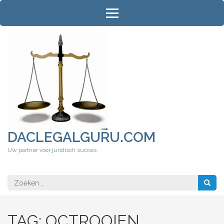
Ga
naar
inhoud
(druk
op
Enter)
DACLEGALGURU.COM
Uw partner voor juridisch succes
Zoeken
naar:
TAG:
OCTROOIEN