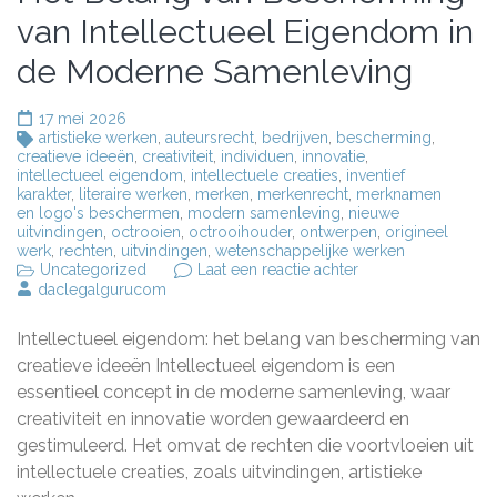
van Intellectueel Eigendom in
de Moderne Samenleving
17 mei 2026
artistieke werken
,
auteursrecht
,
bedrijven
,
bescherming
,
creatieve ideeën
,
creativiteit
,
individuen
,
innovatie
,
intellectueel eigendom
,
intellectuele creaties
,
inventief
karakter
,
literaire werken
,
merken
,
merkenrecht
,
merknamen
en logo's beschermen
,
modern samenleving
,
nieuwe
uitvindingen
,
octrooien
,
octrooihouder
,
ontwerpen
,
origineel
werk
,
rechten
,
uitvindingen
,
wetenschappelijke werken
op
Uncategorized
Laat een reactie achter
Het
daclegalgurucom
Belang
van
Intellectueel eigendom: het belang van bescherming van
Bescherming
van
creatieve ideeën Intellectueel eigendom is een
Intellectueel
essentieel concept in de moderne samenleving, waar
Eigendom
creativiteit en innovatie worden gewaardeerd en
in
de
gestimuleerd. Het omvat de rechten die voortvloeien uit
Moderne
intellectuele creaties, zoals uitvindingen, artistieke
Samenleving