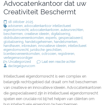
Advocatenkantoor dat uw
Creativiteit Beschermt
18 oktober 2025
adviseren
,
advocatenkantoor intellectueel
eigendomsrecht
,
advocatenkantoren
,
auteursrechten
,
beschermen
,
creatieve ideeën
,
digitalisering
,
distributieovereenkomsten
,
experts
,
gespecialiseerd
,
globalisering
,
handelsgeheimen
,
handelsmerken
,
handhaven
,
inbreuken
,
innovatieve ideeën
,
intellectueel
eigendomsrecht
,
juridische geschillen
,
licentieovereenkomsten
,
octrooien
,
registreren
,
vertegenwoordiger
op
Uncategorized
Laat een reactie achter
Expertise
daclegalgurucom
in
Intellectueel
Intellectueel eigendomsrecht is een complex en
Eigendomsrecht:
Het
belangrijk rechtsgebied dat draait om het beschermen
Advocatenkantoor
van creatieve en innovatieve ideeën. Advocatenkantoren
dat
die gespecialiseerd zijn in intellectueel eigendomsrecht
uw
Creativiteit
spelen een cruciale rol bij het helpen van cliënten om
Beschermt
hun intellectuele eigendom te beschermen …