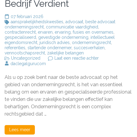
Bedrijf Verdient
07 februari 2026
aansprakelijkheidskwesties
,
advocaat
,
beste advocaat
ondernemingsrecht
,
communicatie vaardigheid
,
contractenrecht
,
ervaren
,
ervaring
,
fusies en overnames
,
gespecialiseerd
,
gevestigde onderneming
,
intellectueel
eigendomsrecht
,
juridisch advies
,
ondernemingsrecht
,
referenties
,
startende ondernemer
,
succesverhalen
,
vennootschapsrecht
,
zakelijke belangen
op
Uncategorized
Laat een reactie achter
De
daclegalgurucom
Beste
Advocaat
Als u op zoek bent naar de beste advocaat op het
voor
Ondernemingsrecht
gebied van ondernemingsrecht, is het van essentieel
Expertise
belang om een ervaren en gespecialiseerde professional
en
te vinden die uw zakelijke belangen effectief kan
Ervaring
die
behartigen. Ondernemingsrecht is een complex
Uw
rechtsgebied dat …
Bedrijf
Verdient
Lees meer