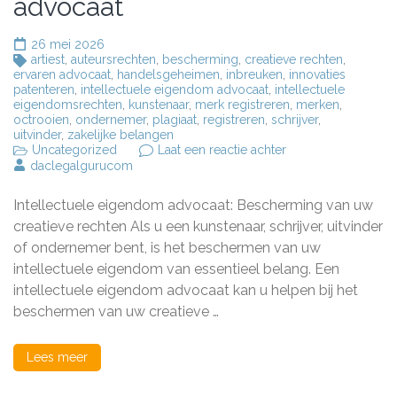
advocaat
26 mei 2026
artiest
,
auteursrechten
,
bescherming
,
creatieve rechten
,
ervaren advocaat
,
handelsgeheimen
,
inbreuken
,
innovaties
patenteren
,
intellectuele eigendom advocaat
,
intellectuele
eigendomsrechten
,
kunstenaar
,
merk registreren
,
merken
,
octrooien
,
ondernemer
,
plagiaat
,
registreren
,
schrijver
,
uitvinder
,
zakelijke belangen
op
Uncategorized
Laat een reactie achter
Bescherm
daclegalgurucom
uw
creatieve
Intellectuele eigendom advocaat: Bescherming van uw
rechten
met
creatieve rechten Als u een kunstenaar, schrijver, uitvinder
een
of ondernemer bent, is het beschermen van uw
ervaren
intellectuele eigendom van essentieel belang. Een
intellectuele
eigendom
intellectuele eigendom advocaat kan u helpen bij het
advocaat
beschermen van uw creatieve …
Lees meer