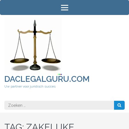
Ga
naar
inhoud
(druk
op
Enter)
DACLEGALGURU.COM
Uw partner voor juridisch succes
Zoeken
naar:
TAG:
ZAKELIJKE