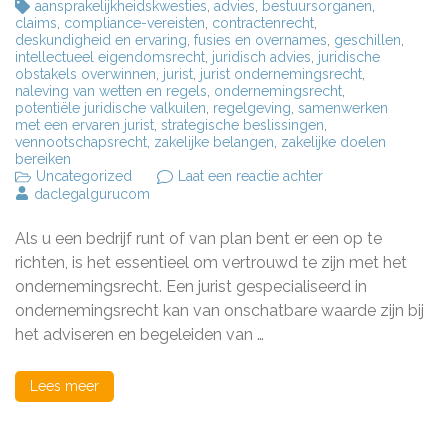
aansprakelijkheidskwesties
,
advies
,
bestuursorganen
,
claims
,
compliance-vereisten
,
contractenrecht
,
deskundigheid en ervaring
,
fusies en overnames
,
geschillen
,
intellectueel eigendomsrecht
,
juridisch advies
,
juridische
obstakels overwinnen
,
jurist
,
jurist ondernemingsrecht
,
naleving van wetten en regels
,
ondernemingsrecht
,
potentiële juridische valkuilen
,
regelgeving
,
samenwerken
met een ervaren jurist
,
strategische beslissingen
,
vennootschapsrecht
,
zakelijke belangen
,
zakelijke doelen
bereiken
op
Uncategorized
Laat een reactie achter
De
daclegalgurucom
Rol
van
Als u een bedrijf runt of van plan bent er een op te
een
Jurist
richten, is het essentieel om vertrouwd te zijn met het
Ondernemingsrech
ondernemingsrecht. Een jurist gespecialiseerd in
in
ondernemingsrecht kan van onschatbare waarde zijn bij
Zakelijke
Besluitvorming
het adviseren en begeleiden van …
Lees meer