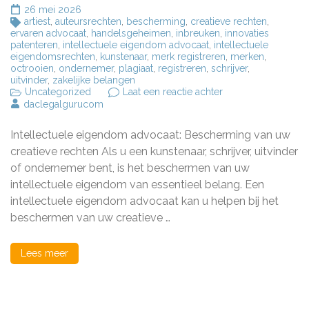
26 mei 2026
artiest
,
auteursrechten
,
bescherming
,
creatieve rechten
,
ervaren advocaat
,
handelsgeheimen
,
inbreuken
,
innovaties
patenteren
,
intellectuele eigendom advocaat
,
intellectuele
eigendomsrechten
,
kunstenaar
,
merk registreren
,
merken
,
octrooien
,
ondernemer
,
plagiaat
,
registreren
,
schrijver
,
uitvinder
,
zakelijke belangen
op
Uncategorized
Laat een reactie achter
Bescherm
daclegalgurucom
uw
creatieve
Intellectuele eigendom advocaat: Bescherming van uw
rechten
met
creatieve rechten Als u een kunstenaar, schrijver, uitvinder
een
of ondernemer bent, is het beschermen van uw
ervaren
intellectuele eigendom van essentieel belang. Een
intellectuele
eigendom
intellectuele eigendom advocaat kan u helpen bij het
advocaat
beschermen van uw creatieve …
Lees meer