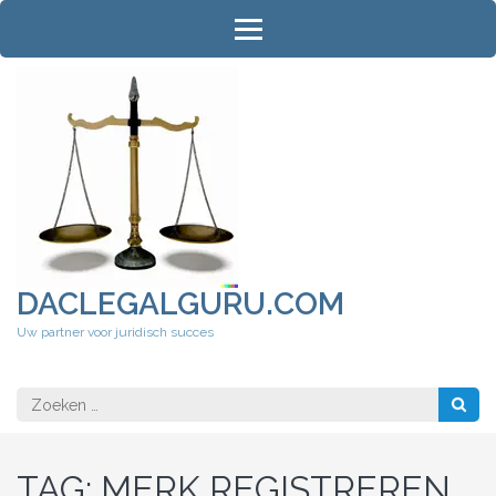
Ga
naar
inhoud
(druk
op
Enter)
DACLEGALGURU.COM
Uw partner voor juridisch succes
Zoeken
naar:
TAG:
MERK REGISTREREN