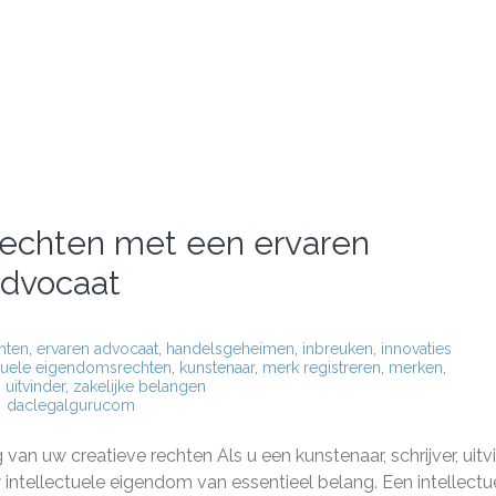
rechten met een ervaren
advocaat
hten
,
ervaren advocaat
,
handelsgeheimen
,
inbreuken
,
innovaties
ctuele eigendomsrechten
,
kunstenaar
,
merk registreren
,
merken
,
,
uitvinder
,
zakelijke belangen
daclegalgurucom
herm
an uw creatieve rechten Als u een kunstenaar, schrijver, uitv
eve
en
intellectuele eigendom van essentieel belang. Een intellectu