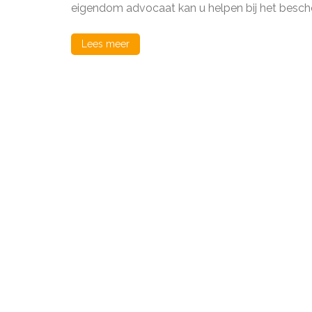
met
eigendom advocaat kan u helpen bij het besch
een
ervar
intell
Lees meer
eige
advoc