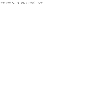
ermen van uw creatieve …
en
ectuele
ndom
aat