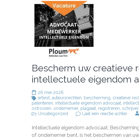
Bescherm uw creatieve 
intellectuele eigendom 
26 mei 2026
artiest
,
auteursrechten
,
bescherming
,
creatieve rec
patenteren
,
intellectuele eigendom advocaat
,
intelle
octrooien
,
ondernemer
,
plagiaat
,
registreren
,
schrijver
op
Uncategorized
Laat een reactie achter
Besc
uw
Intellectuele eigendom advocaat: Bescherming v
creati
recht
of ondernemer bent, is het beschermen van uw 