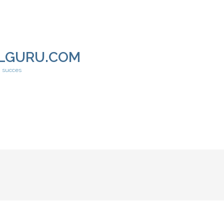
LGURU.COM
h succes