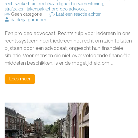
rechtszekerheid
,
rechtvaardigheid in samenleving
,
strafzaken
,
takenpakket pro deo advocaat
op
Geen categorie
Laat een reactie achter
Pro
daclegalgurucom
Deo
Advocaat:
Een pro deo advocaat: Rechtshulp voor iedereen In ons
Kwalitatieve
rechtshulp
rechtssysteem heeft iedereen het recht om zich te laten
voor
bijstaan door een advocaat, ongeacht hun financiële
iedereen
situatie. Voor mensen die niet over voldoende financiële
middelen beschikken, is er de mogelijkheid om …
Lees meer