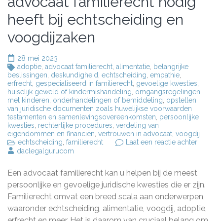
advocaat familierecht nodig
heeft bij echtscheiding en
voogdijzaken
28 mei 2023
adoptie
,
advocaat familierecht
,
alimentatie
,
belangrijke
beslissingen
,
deskundigheid
,
echtscheiding
,
empathie
,
erfrecht
,
gespecialiseerd in familierecht
,
gevoelige kwesties
,
huiselijk geweld of kindermishandeling
,
omgangsregelingen
met kinderen
,
onderhandelingen of bemiddeling
,
opstellen
van juridische documenten zoals huwelijkse voorwaarden
testamenten en samenlevingsovereenkomsten
,
persoonlijke
kwesties
,
rechterlijke procedures
,
verdeling van
eigendommen en financiën
,
vertrouwen in advocaat
,
voogdij
op
echtscheiding
,
familierecht
Laat een reactie achter
Waaro
daclegalgurucom
u
een
Een advocaat familierecht kan u helpen bij de meest
ervaren
advoca
persoonlijke en gevoelige juridische kwesties die er zijn.
familie
Familierecht omvat een breed scala aan onderwerpen,
nodig
waaronder echtscheiding, alimentatie, voogdij, adoptie,
heeft
bij
erfrecht en meer. Het is daarom van cruciaal belang om