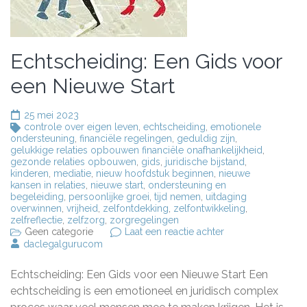
Echtscheiding: Een Gids voor
een Nieuwe Start
25 mei 2023
controle over eigen leven
,
echtscheiding
,
emotionele
ondersteuning
,
financiële regelingen
,
geduldig zijn
,
gelukkige relaties opbouwen financiële onafhankelijkheid
,
gezonde relaties opbouwen
,
gids
,
juridische bijstand
,
kinderen
,
mediatie
,
nieuw hoofdstuk beginnen
,
nieuwe
kansen in relaties
,
nieuwe start
,
ondersteuning en
begeleiding
,
persoonlijke groei
,
tijd nemen
,
uitdaging
overwinnen
,
vrijheid
,
zelfontdekking
,
zelfontwikkeling
,
zelfreflectie
,
zelfzorg
,
zorgregelingen
op
Geen categorie
Laat een reactie achter
Echtscheiding:
daclegalgurucom
Een
Gids
Echtscheiding: Een Gids voor een Nieuwe Start Een
voor
een
echtscheiding is een emotioneel en juridisch complex
Nieuwe