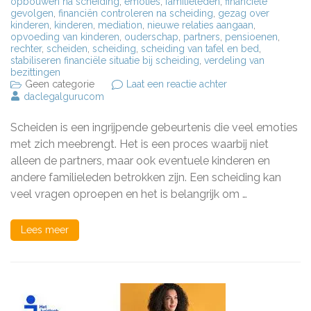
opbouwen na scheiding
,
emoties
,
familieleden
,
financiële
gevolgen
,
financiën controleren na scheiding
,
gezag over
kinderen
,
kinderen
,
mediation
,
nieuwe relaties aangaan
,
opvoeding van kinderen
,
ouderschap
,
partners
,
pensioenen
,
rechter
,
scheiden
,
scheiding
,
scheiding van tafel en bed
,
stabiliseren financiële situatie bij scheiding
,
verdeling van
bezittingen
op
Geen categorie
Laat een reactie achter
Scheiden:
daclegalgurucom
wat
komt
Scheiden is een ingrijpende gebeurtenis die veel emoties
er
allemaal
met zich meebrengt. Het is een proces waarbij niet
bij
alleen de partners, maar ook eventuele kinderen en
kijken?
andere familieleden betrokken zijn. Een scheiding kan
veel vragen oproepen en het is belangrijk om …
Lees meer