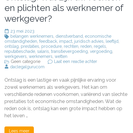
en plichten als werknemer of
werkgever?
23 mei 2023
belangen werknemers
,
dienstverband
,
economische
omstandigheden
,
feedback
,
impact
,
juridisch advies
,
leeftijd
,
ontslag
,
prestaties
,
procedure
,
rechten
,
reden
,
regels
,
reputatieschade
,
salaris
,
transitievergoeding
,
vergoeding
,
werkgevers
,
werknemers
,
wetten
op
Geen categorie
Laat een reactie achter
Ontslag:
daclegalgurucom
Wat
zijn
Ontslag is een lastige en vaak pijnlijke ervaring voor
uw
rechten
zowel werknemers als werkgevers. Het kan om
en
verschillende redenen voorkomen, variërend van slechte
plichten
prestaties tot economische omstandigheden. Wat de
als
werknemer
reden ook is, ontslag kan een grote impact hebben op
of
het leven …
werkgever?
Lees meer