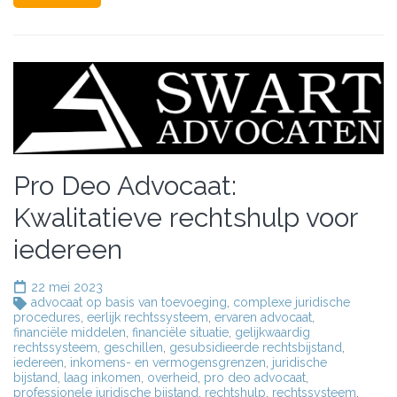
Pro Deo Advocaat:
Kwalitatieve rechtshulp voor
iedereen
22 mei 2023
advocaat op basis van toevoeging
,
complexe juridische
procedures
,
eerlijk rechtssysteem
,
ervaren advocaat
,
financiële middelen
,
financiële situatie
,
gelijkwaardig
rechtssysteem
,
geschillen
,
gesubsidieerde rechtsbijstand
,
iedereen
,
inkomens- en vermogensgrenzen
,
juridische
bijstand
,
laag inkomen
,
overheid
,
pro deo advocaat
,
professionele juridische bijstand
,
rechtshulp
,
rechtssysteem
,