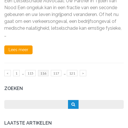
Een Letselschade Advocaat: Uw Partner in Tijden van
Expert
voor
Nood Een ongeluk kan in een fractie van een seconde
Juridische
gebeuren en uw leven ingrijpend veranderen. Of het nu
Bijstand
gaat om een verkeersongeval, een bedrijfsongeval of
na
een
medische nalatigheid, letselschade kan ernstige fysieke,
Ongeval
…
Lees meer
Berichten
…
…
Pagina
Pagina
Pagina
Pagina
Pagina
<
1
115
116
117
121
>
paginering
ZOEKEN
LAATSTE ARTIKELEN