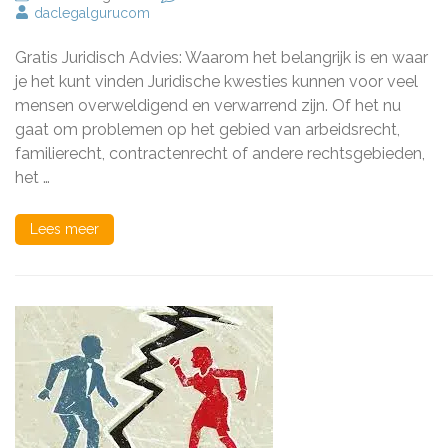
Gratis
daclegalgurucom
Juridisch
Advies:
Gratis Juridisch Advies: Waarom het belangrijk is en waar
Jouw
Weg
je het kunt vinden Juridische kwesties kunnen voor veel
naar
mensen overweldigend en verwarrend zijn. Of het nu
Betrouwbare
gaat om problemen op het gebied van arbeidsrecht,
Juridische
Hulp
familierecht, contractenrecht of andere rechtsgebieden,
het …
Lees meer