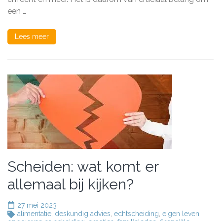
echtsch
een …
en
voogdi
Lees meer
Scheiden: wat komt er
allemaal bij kijken?
27 mei 2023
alimentatie
,
deskundig advies
,
echtscheiding
,
eigen leven