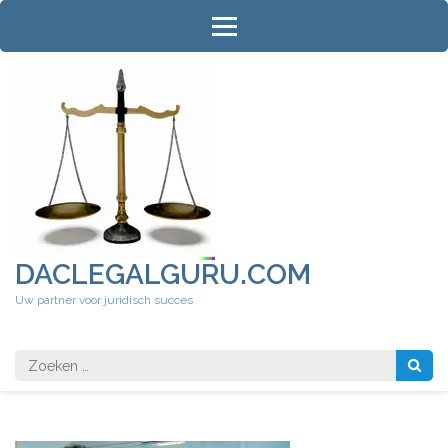
Ga
naar
inhoud
(druk
op
Enter)
DACLEGALGURU.COM
Uw partner voor juridisch succes
Zoeken
naar: