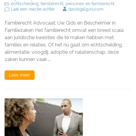
echtscheiding
,
familierecht
,
personen en familierecht
op
Laat een reactie achter
daclegalgurucom
Familierecht
Advocaat:
Familierecht Advocaat: Uw Gids en Beschermer in
Uw
Expert
Familiezaken Het familierecht omvat een breed scala
in
aan juridische kwesties die te maken hebben met
Familiezaken
families en relaties. Of het nu gaat om echtscheiding,
alimentatie, voogdij, adoptie of nalatenschap, deze
zaken kunnen vaak …
Lees meer