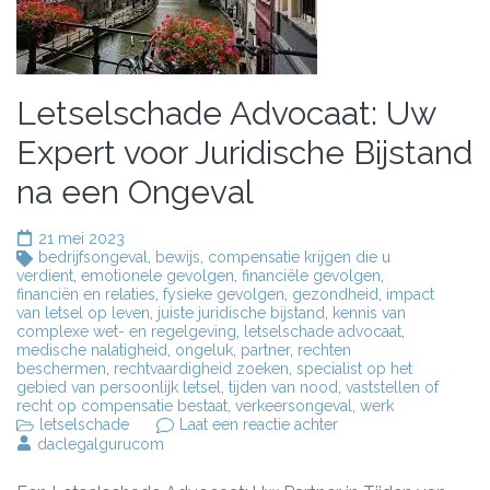
Letselschade Advocaat: Uw
Expert voor Juridische Bijstand
na een Ongeval
21 mei 2023
bedrijfsongeval
,
bewijs
,
compensatie krijgen die u
verdient
,
emotionele gevolgen
,
financiële gevolgen
,
financiën en relaties
,
fysieke gevolgen
,
gezondheid
,
impact
van letsel op leven
,
juiste juridische bijstand
,
kennis van
complexe wet- en regelgeving
,
letselschade advocaat
,
medische nalatigheid
,
ongeluk
,
partner
,
rechten
beschermen
,
rechtvaardigheid zoeken
,
specialist op het
gebied van persoonlijk letsel
,
tijden van nood
,
vaststellen of
recht op compensatie bestaat
,
verkeersongeval
,
werk
op
letselschade
Laat een reactie achter
Letselschade
daclegalgurucom
Advocaat:
Uw