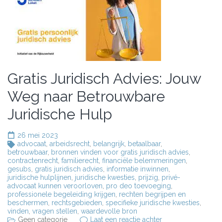
Gratis Juridisch Advies: Jouw
Weg naar Betrouwbare
Juridische Hulp
26 mei 2023
advocaat
,
arbeidsrecht
,
belangrijk
,
betaalbaar
,
betrouwbaar
,
bronnen vinden voor gratis juridisch advies
,
contractenrecht
,
familierecht
,
financiële belemmeringen
,
gesubs
,
gratis juridisch advies
,
informatie inwinnen
,
juridische hulplijnen
,
juridische kwesties
,
prijzig
,
privé-
advocaat kunnen veroorloven
,
pro deo toevoeging
,
professionele begeleiding krijgen
,
rechten begrijpen en
beschermen
,
rechtsgebieden
,
specifieke juridische kwesties
,
vinden
,
vragen stellen
,
waardevolle bron
op
Geen categorie
Laat een reactie achter