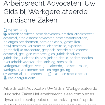
Arbeidsrecht Advocaten: Uw
Gids bij Werkgerelateerde
Juridische Zaken
24 mei 2023
arbeidsconflicten
,
arbeidsovereenkomsten
,
arbeidsrecht
advocaat
,
arbeidsrecht advocaten
,
arbeidsvoorwaarden
,
belangen beschermen
,
bemiddelaar bij geschillen
,
bewijsmateriaal verzamelen
,
discriminatie
,
expertise
,
gerechtelijke procedure
,
gespecialiseerde arbeidsrecht
advocaat
,
getuigen verhoren
,
gids
,
juridisch advies
,
juridische
,
juridische risico's
,
jurisprudentie
,
onderhandelen
over arbeidsvoorwaarden
,
ontslag
,
rechtbank
vertegenwoordigen
,
werkgerelateerde juridische zaken
,
werkgever
,
werknemer
,
wet- en regelgeving
op
advocaat
,
arbeidsrecht
Laat een reactie achter
Arbeidsrec
daclegalgurucom
Advocaten:
Uw
Arbeidsrecht Advocaten: Uw Gids in Werkgerelateerde
Gids
bij
Juridische Zaken Het arbeidsrecht is een complex en
Werkgerela
dynamisch rechtsgebied dat betrekking heeft op de
Juridische