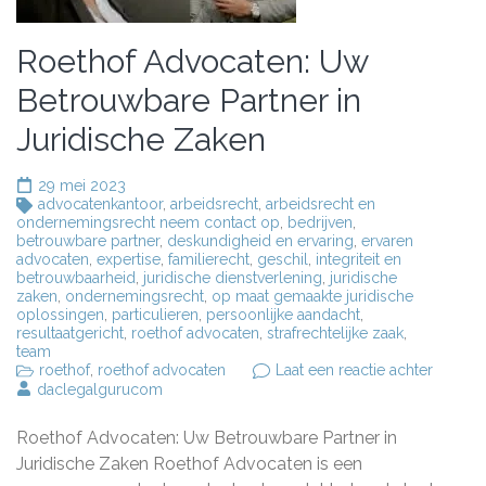
Roethof Advocaten: Uw
Betrouwbare Partner in
Juridische Zaken
29 mei 2023
advocatenkantoor
,
arbeidsrecht
,
arbeidsrecht en
ondernemingsrecht neem contact op
,
bedrijven
,
betrouwbare partner
,
deskundigheid en ervaring
,
ervaren
advocaten
,
expertise
,
familierecht
,
geschil
,
integriteit en
betrouwbaarheid
,
juridische dienstverlening
,
juridische
zaken
,
ondernemingsrecht
,
op maat gemaakte juridische
oplossingen
,
particulieren
,
persoonlijke aandacht
,
resultaatgericht
,
roethof advocaten
,
strafrechtelijke zaak
,
team
op
roethof
,
roethof advocaten
Laat een reactie achter
Roetho
daclegalgurucom
Advoca
Uw
Roethof Advocaten: Uw Betrouwbare Partner in
Betrou
Partner
Juridische Zaken Roethof Advocaten is een
in