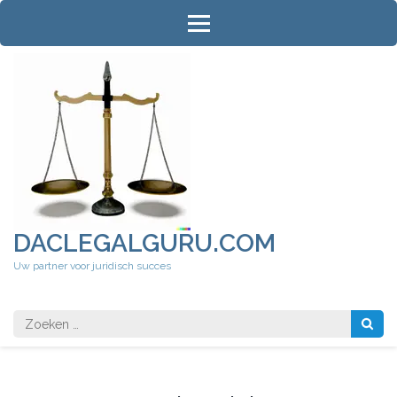
Ga
naar
inhoud
(druk
op
Enter)
DACLEGALGURU.COM
Uw partner voor juridisch succes
Zoeken
naar: