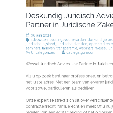
Deskundig Juridisch Adv
Partner in Juridische Zak
06 juni 2024
advocaten
,
betalingsvoorwaarden
,
deskundige pro
juridische bijstand
,
juridische diensten
,
openheid en ee
seminars
,
tarieven
,
transparantie
,
webinars
,
wessel jur
Uncategorized
daclegalgurucom
Wessel Juridisch Advies: Uw Partner in Juridis
Als u op zoek bent naar professioneel en betrou
het juiste adres. Met een team van ervaren juri
voor zowel particulieren als bedrijven.
Onze expertise strekt zich uit over verschille
contractenrecht, familierecht en meer. Of u nu j
regelen van een echtscheiding of het oplossen 