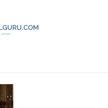
LGURU.COM
h succes