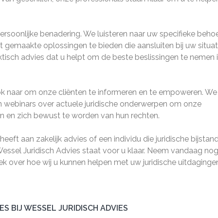
persoonlijke benadering. We luisteren naar uw specifieke beho
emaakte oplossingen te bieden die aansluiten bij uw situati
ktisch advies dat u helpt om de beste beslissingen te nemen 
 ook naar om onze cliënten te informeren en te empoweren. We
n webinars over actuele juridische onderwerpen om onze
n en zich bewust te worden van hun rechten.
eeft aan zakelijk advies of een individu die juridische bijstan
Wessel Juridisch Advies staat voor u klaar. Neem vandaag no
ek over hoe wij u kunnen helpen met uw juridische uitdaginge
ES BIJ WESSEL JURIDISCH ADVIES