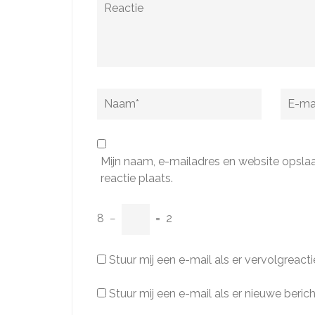
Reactie
Naam
*
E-
mail
*
Mijn naam, e-mailadres en website opsla
reactie plaats.
8
−
=
2
Stuur mij een e-mail als er vervolgreactie
Stuur mij een e-mail als er nieuwe berich