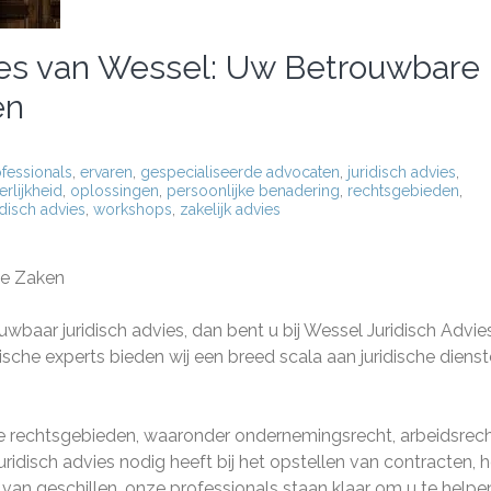
ies van Wessel: Uw Betrouwbare
en
fessionals
,
ervaren
,
gespecialiseerde advocaten
,
juridisch advies
,
rlijkheid
,
oplossingen
,
persoonlijke benadering
,
rechtsgebieden
,
idisch advies
,
workshops
,
zakelijk advies
che Zaken
wbaar juridisch advies, dan bent u bij Wessel Juridisch Advie
dische experts bieden wij een breed scala aan juridische diens
nde rechtsgebieden, waaronder ondernemingsrecht, arbeidsrech
uridisch advies nodig heeft bij het opstellen van contracten, h
van geschillen, onze professionals staan klaar om u te helpe