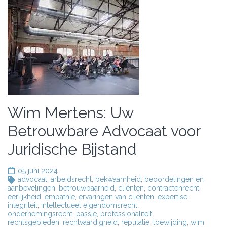
Wim Mertens: Uw
Betrouwbare Advocaat voor
Juridische Bijstand
05 juni 2024
advocaat
,
arbeidsrecht
,
bekwaamheid
,
beoordelingen en
aanbevelingen
,
betrouwbaarheid
,
cliënten
,
contractenrecht
,
eerlijkheid
,
empathie
,
ervaringen van cliënten
,
expertise
,
integriteit
,
intellectueel eigendomsrecht
,
ondernemingsrecht
,
passie
,
professionaliteit
,
rechtsgebieden
,
rechtvaardigheid
,
reputatie
,
toewijding
,
wim