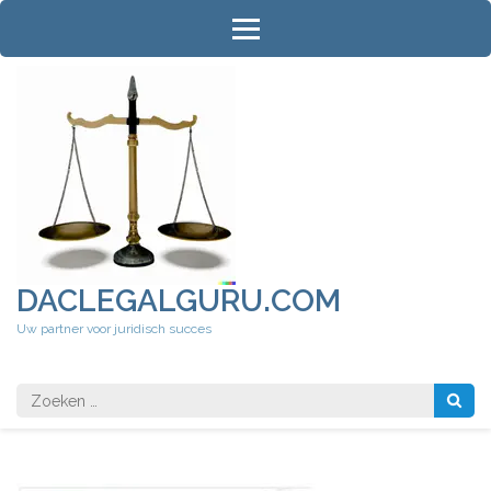
Ga
naar
inhoud
(druk
op
Enter)
DACLEGALGURU.COM
Uw partner voor juridisch succes
Zoeken
naar: