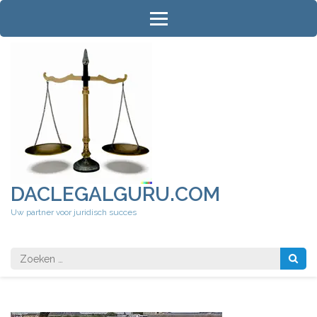
Ga
naar
inhoud
(druk
op
Enter)
DACLEGALGURU.COM
Uw partner voor juridisch succes
Zoeken
naar: