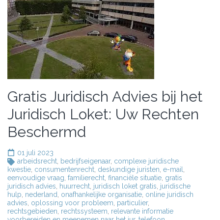
Gratis Juridisch Advies bij het
Juridisch Loket: Uw Rechten
Beschermd
01 juli 2023
arbeidsrecht
,
bedrijfseigenaar
,
complexe juridische
kwestie
,
consumentenrecht
,
deskundige juristen
,
e-mail
,
eenvoudige vraag
,
familierecht
,
financiële situatie
,
gratis
juridisch advies
,
huurrecht
,
juridisch loket gratis
,
juridische
hulp
,
nederland
,
onafhankelijke organisatie
,
online juridisch
advies
,
oplossing voor probleem
,
particulier
,
rechtsgebieden
,
rechtssysteem
,
relevante informatie
voorbereiden en meenemen naar het jur
,
telefoon
,