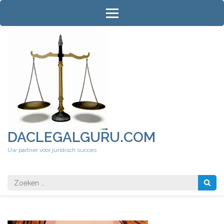
Ga
naar
inhoud
(druk
op
Enter)
DACLEGALGURU.COM
Uw partner voor juridisch succes
Zoeken
naar: