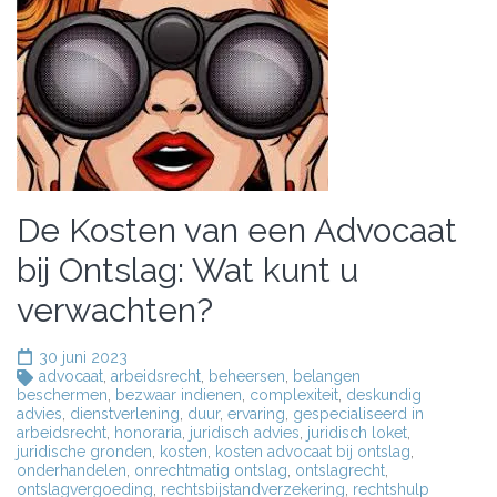
De Kosten van een Advocaat
bij Ontslag: Wat kunt u
verwachten?
30 juni 2023
advocaat
,
arbeidsrecht
,
beheersen
,
belangen
beschermen
,
bezwaar indienen
,
complexiteit
,
deskundig
advies
,
dienstverlening
,
duur
,
ervaring
,
gespecialiseerd in
arbeidsrecht
,
honoraria
,
juridisch advies
,
juridisch loket
,
juridische gronden
,
kosten
,
kosten advocaat bij ontslag
,
onderhandelen
,
onrechtmatig ontslag
,
ontslagrecht
,
ontslagvergoeding
,
rechtsbijstandverzekering
,
rechtshulp