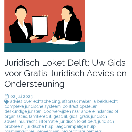
Juridisch Loket Delft: Uw Gids
voor Gratis Juridisch Advies en
Ondersteuning
02 juli 2023
advies over echtscheiding
,
afspraak maken
,
arbeidsrecht
,
complexe juridische systeem
,
contract opstellen
,
deskundige juristen
,
doorverwijzen naar andere instanties of
organisaties
,
familierecht
,
geschil
,
gids
,
gratis juridisch
advies
,
huurrecht
,
informatie
,
juridisch loket delft
,
juridisch
probleem
,
juridische hulp
,
laagdrempelige hulp
,
maatwerkadvies
,
netwerk van betrouwbare partners
,