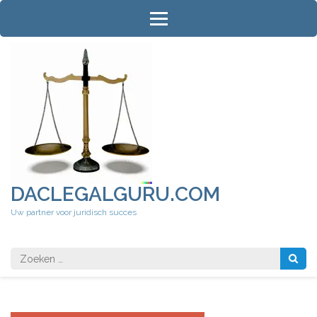
Ga
naar
inhoud
(druk
op
Enter)
DACLEGALGURU.COM
Uw partner voor juridisch succes
Zoeken
naar: