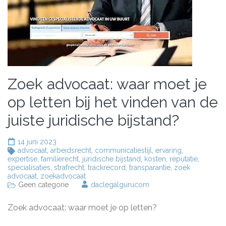
Zoek advocaat: waar moet je
op letten bij het vinden van de
juiste juridische bijstand?
14 juni 2023
advocaat
,
arbeidsrecht
,
communicatiestijl
,
ervaring
,
expertise
,
familierecht
,
juridische bijstand
,
kosten
,
reputatie
,
specialisaties
,
strafrecht
,
trackrecord
,
transparantie
,
zoek
advocaat
,
zoekadvocaat
Geen categorie
daclegalgurucom
Zoek advocaat: waar moet je op letten?