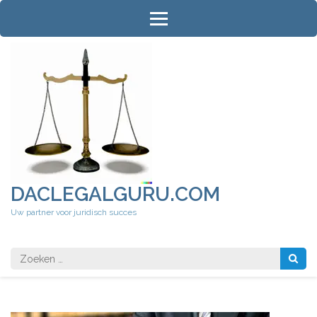
Ga
naar
inhoud
(druk
op
Enter)
DACLEGALGURU.COM
Uw partner voor juridisch succes
Zoeken
naar: