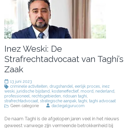
Inez Weski: De
Strafrechtadvocaat van Taghi’s
Zaak
13 juni 2023
criminele activiteiten
,
drugshandel
,
eerlijk proces
,
inez
weski
,
juridische bijstand
,
kosteneffectief
,
moord
,
nederland
,
professioneel
,
rechtsgebieden
,
ridouan taghi
,
strafrechtadvocaat
,
strategische aanpak
,
taghi
,
taghi advocaat
Geen categorie
daclegalgurucom
De naam Taghi is de afgelopen jaren veel in het nieuws
geweest vanwege zijn vermeende betrokkenheid bij