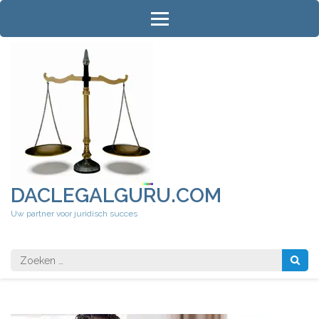
Ga
naar
inhoud
(druk
op
Enter)
DACLEGALGURU.COM
Uw partner voor juridisch succes
Zoeken
naar: